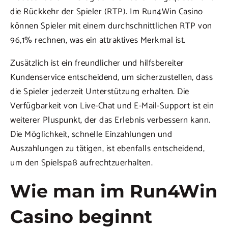
die Rückkehr der Spieler (RTP). Im Run4Win Casino
können Spieler mit einem durchschnittlichen RTP von
96,1% rechnen, was ein attraktives Merkmal ist.
Zusätzlich ist ein freundlicher und hilfsbereiter
Kundenservice entscheidend, um sicherzustellen, dass
die Spieler jederzeit Unterstützung erhalten. Die
Verfügbarkeit von Live-Chat und E-Mail-Support ist ein
weiterer Pluspunkt, der das Erlebnis verbessern kann.
Die Möglichkeit, schnelle Einzahlungen und
Auszahlungen zu tätigen, ist ebenfalls entscheidend,
um den Spielspaß aufrechtzuerhalten.
Wie man im Run4Win
Casino beginnt