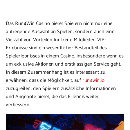
Das Run4Win Casino bietet Spielern nicht nur eine
aufregende Auswahl an Spielen, sondern auch eine
Vielzahl von Vorteilen für treue Mitglieder. VIP-
Erlebnisse sind ein wesentlicher Bestandteil des
Spielerlebnisses in einem Casino, insbesondere wenn es
um exklusive Aktionen und erstklassigen Service geht.
In diesem Zusammenhang ist es interessant zu
erwähnen, dass die Möglichkeit, auf
run4win.io
zuzugreifen, den Spielern zusätzliche Informationen
und Angebote bietet, die das Erlebnis weiter
verbessern.