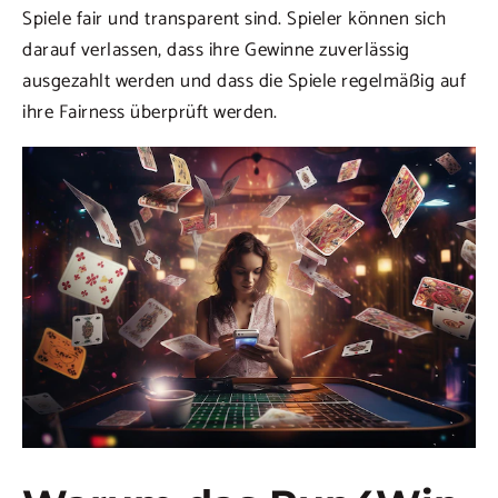
Spiele fair und transparent sind. Spieler können sich
darauf verlassen, dass ihre Gewinne zuverlässig
ausgezahlt werden und dass die Spiele regelmäßig auf
ihre Fairness überprüft werden.