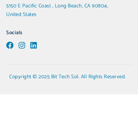
5150 E Pacific Coast , Long Beach, CA 90804,
United States
Socials
Copyright © 2025 Bit Tech Sol. All Rights Reserved.