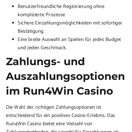
Benutzerfreundliche Registrierung ohne
komplizierte Prozesse.
Sichere Einzahlungsmöglichkeiten mit sofortiger
Bestätigung.
Eine breite Auswahl an Spielen für jedes Budget
und jeden Geschmack.
Zahlungs- und
Auszahlungsoptionen
im Run4Win Casino
Die Wahl der richtigen Zahlungsoptionen ist
entscheidend für ein positives Casino-Erlebnis. Das
Run4Win Casino bietet eine Vielzahl von
Zahlungsmethoden, die sowohl für Einzahlungen als