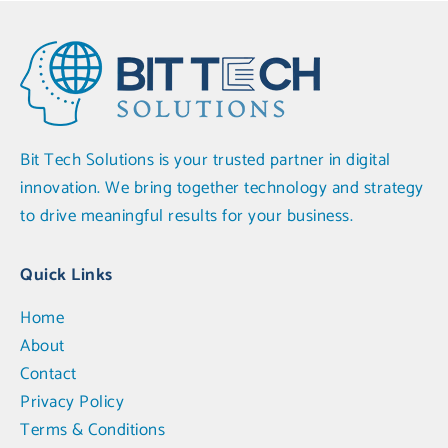
Bit Tech Solutions is your trusted partner in digital
innovation. We bring together technology and strategy
to drive meaningful results for your business.
Quick Links
Home
About
Contact
Privacy Policy
Terms & Conditions