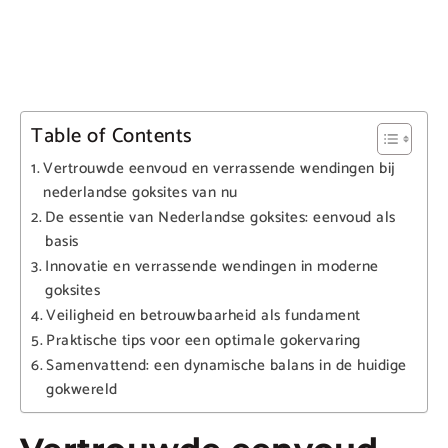
Table of Contents
Vertrouwde eenvoud en verrassende wendingen bij
nederlandse goksites van nu
De essentie van Nederlandse goksites: eenvoud als
basis
Innovatie en verrassende wendingen in moderne
goksites
Veiligheid en betrouwbaarheid als fundament
Praktische tips voor een optimale gokervaring
Samenvattend: een dynamische balans in de huidige
gokwereld