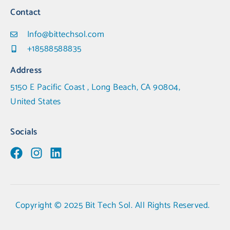
Contact
Info@bittechsol.com
+18588588835
Address
5150 E Pacific Coast , Long Beach, CA 90804,
United States
Socials
Copyright © 2025 Bit Tech Sol. All Rights Reserved.