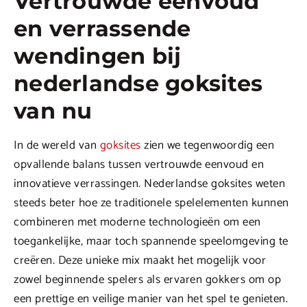
Vertrouwde eenvoud
en verrassende
wendingen bij
nederlandse goksites
van nu
In de wereld van
goksites
zien we tegenwoordig een
opvallende balans tussen vertrouwde eenvoud en
innovatieve verrassingen. Nederlandse goksites weten
steeds beter hoe ze traditionele spelelementen kunnen
combineren met moderne technologieën om een
toegankelijke, maar toch spannende speelomgeving te
creëren. Deze unieke mix maakt het mogelijk voor
zowel beginnende spelers als ervaren gokkers om op
een prettige en veilige manier van het spel te genieten.