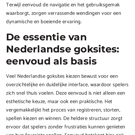
Terwijl eenvoud de navigatie en het gebruiksgemak
waarborgt, zorgen verrassende wendingen voor een
dynamische en boeiende ervaring.
De essentie van
Nederlandse goksites:
eenvoud als basis
Veel Nederlandse goksites kiezen bewust voor een
overzichtelijke en duidelijke interface, waardoor spelers
zich snel thuis voelen. Deze eenvoud is niet alleen een
esthetische keuze, maar ook een praktische. Het
vergemakkelijkt het proces van registreren, storten,
spellen kiezen en winnen. De heldere structuur zorgt
ervoor dat spelers zonder frustraties kunnen genieten