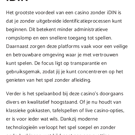
Het grootste voordeel van een casino zonder iDIN is
dat je zonder uitgebreide identificatieprocessen kunt
beginnen. Dit betekent minder administratieve
rompslomp en een snellere toegang tot spellen.
Daarnaast zorgen deze platforms vaak voor een veilige
en betrouwbare omgeving waar je met vertrouwen
kunt spelen. De focus ligt op transparantie en
gebruiksgemak, zodat jij je kunt concentreren op het
genieten van het spel zonder afleiding.
Verder is het spelaanbod bij deze casino’s doorgaans
divers en kwalitatief hoogstaand. Of je nu houdt van
klassieke gokkasten, tafelspellen of live casino-opties,
er is voor ieder wat wils. Dankzij moderne
technologieën verloopt het spel soepel en zonder