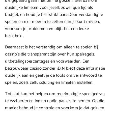
die gepaard gaan met online gokken. Stel daarom
duidelijke limieten voor jezelf, zowel qua tijd als
budget, en houd je hier strikt aan. Door verstandig te
spelen en niet meer in te zetten dan je kunt missen,
voorkom je problemen en blijft het een leuke
bezigheid.
Daarnaast is het verstandig om alleen te spelen bij
casino’s die transparant zijn over hun spelregels,
uitbetalingspercentages en voorwaarden. Een
betrouwbaar casino zonder iDIN biedt deze informatie
duidelijk aan en geeft je de tools om verantwoord te
spelen, zoals zelfuitsluiting en limieten instellen.
Tot slot kan het helpen om regelmatig je speelgedrag
te evalueren en indien nodig pauzes te nemen. Op die
manier behoud je controle en voorkom je dat gokken