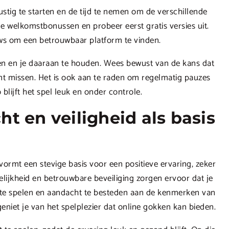
ustig te starten en de tijd te nemen om de verschillende
e welkomstbonussen en probeer eerst gratis versies uit.
ews om een betrouwbaar platform te vinden.
len en je daaraan te houden. Wees bewust van de kans dat
unt missen. Het is ook aan te raden om regelmatig pauzes
 blijft het spel leuk en onder controle.
t en veiligheid als basis
s vormt een stevige basis voor een positieve ervaring, zeker
elijkheid en betrouwbare beveiliging zorgen ervoor dat je
te spelen en aandacht te besteden aan de kenmerken van
geniet je van het spelplezier dat online gokken kan bieden.