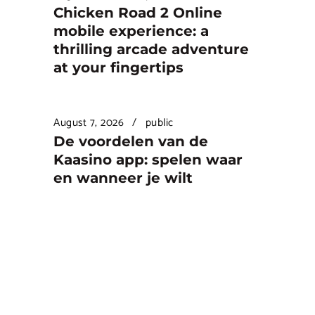
Chicken Road 2 Online
mobile experience: a
thrilling arcade adventure
at your fingertips
August 7, 2026
public
De voordelen van de
Kaasino app: spelen waar
en wanneer je wilt