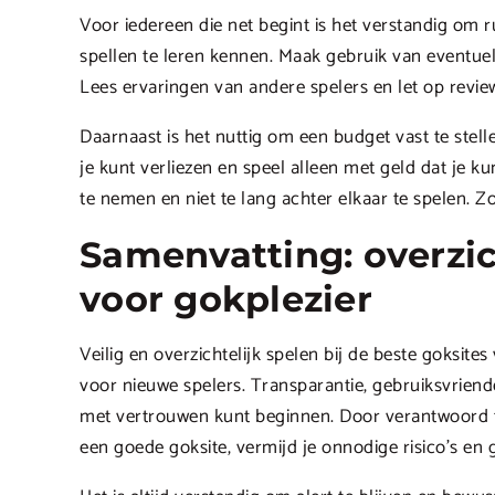
Voor iedereen die net begint is het verstandig om r
spellen te leren kennen. Maak gebruik van eventuel
Lees ervaringen van andere spelers en let op revi
Daarnaast is het nuttig om een budget vast te stel
je kunt verliezen en speel alleen met geld dat je k
te nemen en niet te lang achter elkaar te spelen. Zo
Samenvatting: overzich
voor gokplezier
Veilig en overzichtelijk spelen bij de beste goksite
voor nieuwe spelers. Transparantie, gebruiksvriend
met vertrouwen kunt beginnen. Door verantwoord 
een goede goksite, vermijd je onnodige risico’s en 