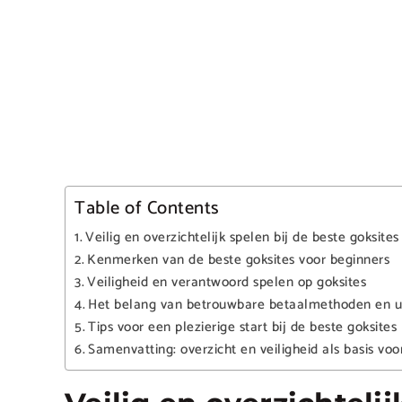
Table of Contents
Veilig en overzichtelijk spelen bij de beste goksite
Kenmerken van de beste goksites voor beginners
Veiligheid en verantwoord spelen op goksites
Het belang van betrouwbare betaalmethoden en u
Tips voor een plezierige start bij de beste goksites
Samenvatting: overzicht en veiligheid als basis voo