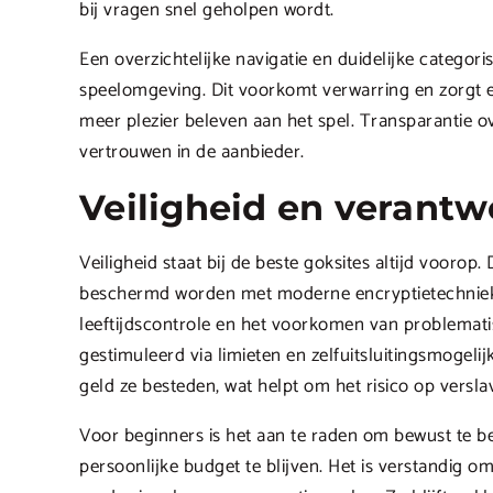
bij vragen snel geholpen wordt.
Een overzichtelijke navigatie en duidelijke categori
speelomgeving. Dit voorkomt verwarring en zorgt er
meer plezier beleven aan het spel. Transparantie o
vertrouwen in de aanbieder.
Veiligheid en verantw
Veiligheid staat bij de beste goksites altijd voorop
beschermd worden met moderne encryptietechnieke
leeftijdscontrole en het voorkomen van problemati
gestimuleerd via limieten en zelfuitsluitingsmogeli
geld ze besteden, wat helpt om het risico op versla
Voor beginners is het aan te raden om bewust te be
persoonlijke budget te blijven. Het is verstandig o