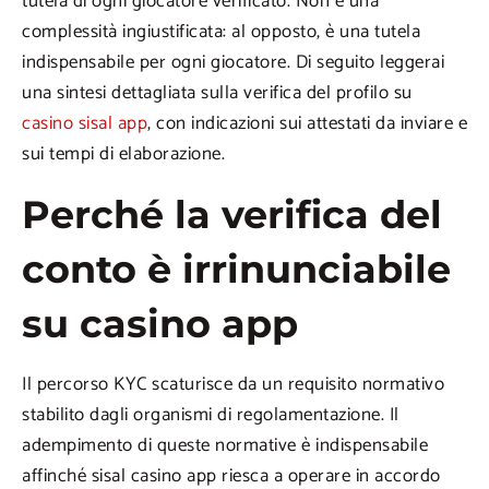
tutela di ogni giocatore verificato. Non è una
complessità ingiustificata: al opposto, è una tutela
indispensabile per ogni giocatore. Di seguito leggerai
una sintesi dettagliata sulla verifica del profilo su
casino sisal app
, con indicazioni sui attestati da inviare e
sui tempi di elaborazione.
Perché la verifica del
conto è irrinunciabile
su casino app
Il percorso KYC scaturisce da un requisito normativo
stabilito dagli organismi di regolamentazione. Il
adempimento di queste normative è indispensabile
affinché sisal casino app riesca a operare in accordo