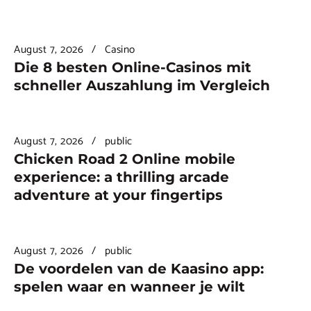
August 7, 2026
Casino
Die 8 besten Online-Casinos mit
schneller Auszahlung im Vergleich
August 7, 2026
public
Chicken Road 2 Online mobile
experience: a thrilling arcade
adventure at your fingertips
August 7, 2026
public
De voordelen van de Kaasino app:
spelen waar en wanneer je wilt