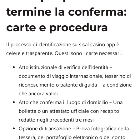
termine la conferma:
carte e procedura
Il processo di identificazione su sisal casino app è
celere e trasparente. Questi sono i carte necessari:
Atto istituzionale di verifica dell’identità –
documento di viaggio internazionale, tesserino di
riconoscimento o patente di guida — a condizione
che ancora validi
Atto che conferma il luogo di domicilio – Una
bolletta o un attestato ufficiale con recapito
redatto negli precedenti tre mesi
Opzione di transazione – Prova fotografica della
tessera, del portafoglio elettronico o del conto