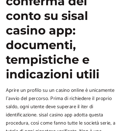
conferma del
conto su sisal
casino app:
documenti,
tempistiche e
indicazioni utili
Aprire un profilo su un casino online è unicamente
l’avvio del percorso. Prima di richiedere il proprio
saldo, ogni utente deve superare il iter di
identificazione. sisal casino app adotta questa
procedura, così come fanno tutte le società serie, a