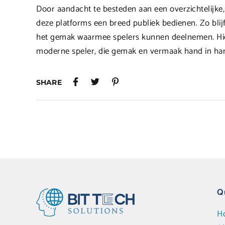
Door aandacht te besteden aan een overzichtelijke,
deze platforms een breed publiek bedienen. Zo blijf
het gemak waarmee spelers kunnen deelnemen. Hie
moderne speler, die gemak en vermaak hand in han
SHARE
Q
H