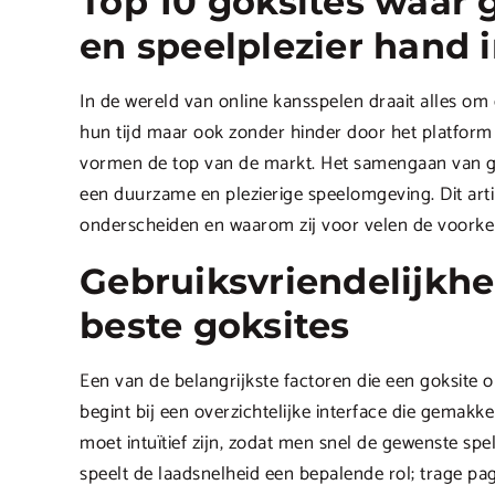
Top 10 goksites waar 
en speelplezier hand 
In de wereld van online kansspelen draait alles om e
hun tijd maar ook zonder hinder door het platfor
vormen de top van de markt. Het samengaan van gebr
een duurzame en plezierige speelomgeving. Dit arti
onderscheiden en waarom zij voor velen de voorke
Gebruiksvriendelijkhe
beste goksites
Een van de belangrijkste factoren die een goksite o
begint bij een overzichtelijke interface die gemakke
moet intuïtief zijn, zodat men snel de gewenste sp
speelt de laadsnelheid een bepalende rol; trage pag