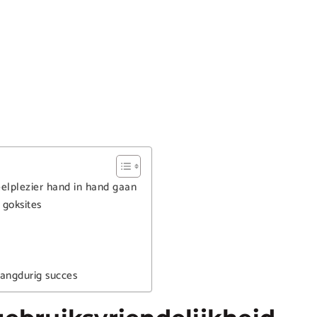
eelplezier hand in hand gaan
 goksites
angdurig succes