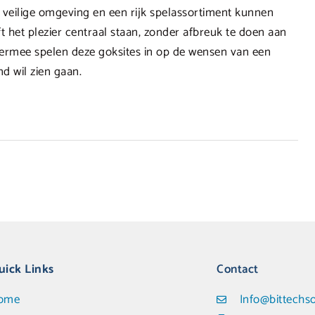
 veilige omgeving en een rijk spelassortiment kunnen
t het plezier centraal staan, zonder afbreuk te doen aan
rmee spelen deze goksites in op de wensen van een
d wil zien gaan.
uick Links
Contact
ome
Info@bittechs