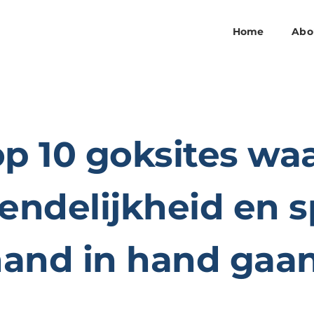
Home
Abo
op 10 goksites wa
endelijkheid en s
and in hand gaa