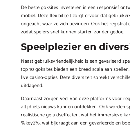
De beste goksites investeren in een responsief ont
mobiel. Deze flexibiliteit zorgt ervoor dat gebruike
ongeacht waar ze zich bevinden. Ook het registrat
zodat spelers snel kunnen starten zonder gedoe.
Speelplezier en diversi
Naast gebruiksvriendelijkheid is een gevarieerd sp
top 10 goksites bieden een breed scala aan spellen,
live casino-opties. Deze diversiteit spreekt verschi
uitdagend.
Daarnaast zorgen veel van deze platforms voor reg
altijd iets nieuws kunnen ontdekken. Ook worden s
realistische geluidseffecten, wat het immersieve kar
%key2%, wat bijdraagt aan een gevarieerde en boe