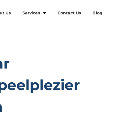
ut Us
Services
Contact Us
Blog
ar
peelplezier
n