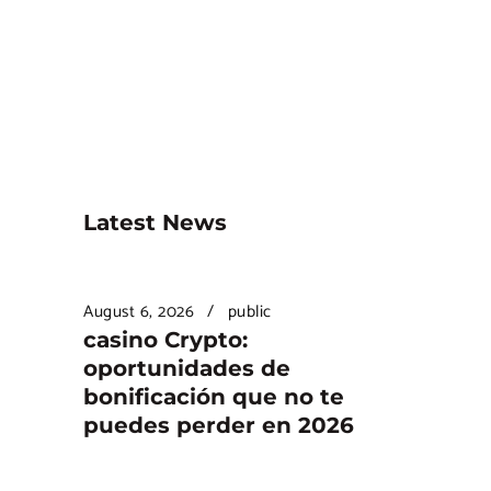
Latest News
August 6, 2026
public
casino Crypto:
oportunidades de
bonificación que no te
puedes perder en 2026