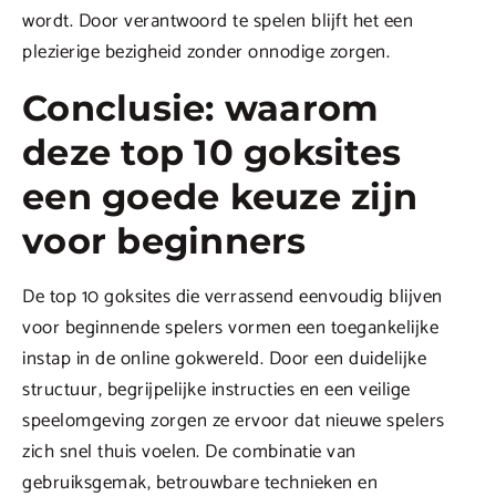
wordt. Door verantwoord te spelen blijft het een
plezierige bezigheid zonder onnodige zorgen.
Conclusie: waarom
deze top 10 goksites
een goede keuze zijn
voor beginners
De top 10 goksites die verrassend eenvoudig blijven
voor beginnende spelers vormen een toegankelijke
instap in de online gokwereld. Door een duidelijke
structuur, begrijpelijke instructies en een veilige
speelomgeving zorgen ze ervoor dat nieuwe spelers
zich snel thuis voelen. De combinatie van
gebruiksgemak, betrouwbare technieken en