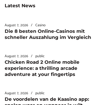
Latest News
August 7, 2026
Casino
Die 8 besten Online-Casinos mit
schneller Auszahlung im Vergleich
August 7, 2026
public
Chicken Road 2 Online mobile
experience: a thrilling arcade
adventure at your fingertips
August 7, 2026
public
De voordelen van de Kaasino app: