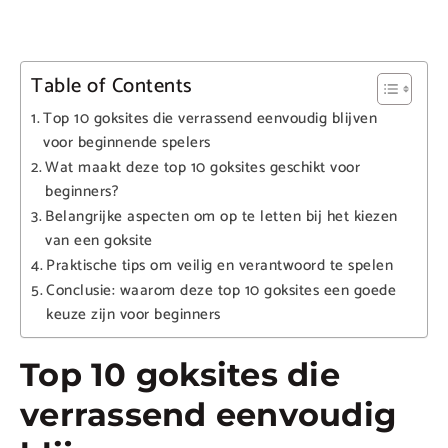
Table of Contents
Top 10 goksites die verrassend eenvoudig blijven
voor beginnende spelers
Wat maakt deze top 10 goksites geschikt voor
beginners?
Belangrijke aspecten om op te letten bij het kiezen
van een goksite
Praktische tips om veilig en verantwoord te spelen
Conclusie: waarom deze top 10 goksites een goede
keuze zijn voor beginners
Top 10 goksites die
verrassend eenvoudig