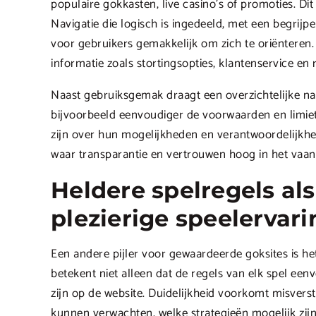
populaire gokkasten, live casino’s of promoties. Dit
Navigatie die logisch is ingedeeld, met een begrij
voor gebruikers gemakkelijk om zich te oriënteren.
informatie zoals stortingsopties, klantenservice en 
Naast gebruiksgemak draagt een overzichtelijke nav
bijvoorbeeld eenvoudiger de voorwaarden en limie
zijn over hun mogelijkheden en verantwoordelijkhe
waar transparantie en vertrouwen hoog in het vaan
Heldere spelregels als
plezierige speelervari
Een andere pijler voor gewaardeerde goksites is he
betekent niet alleen dat de regels van elk spel een
zijn op de website. Duidelijkheid voorkomt misvers
kunnen verwachten, welke strategieën mogelijk zijn