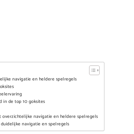
elijke navigatie en heldere spelregels
oksites
eelervaring
 in de top 10 goksites
 overzichtelijke navigatie en heldere spelregels
uidelijke navigatie en spelregels