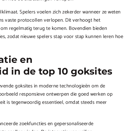
lklimaat. Spelers voelen zich zekerder wanneer ze weten
ns vaste protocollen verlopen. Dit verhoogt het
n om regelmatig terug te komen. Bovendien bieden
es, zodat nieuwe spelers stap voor stap kunnen leren hoe
atie en
d in de top 10 goksites
gevende goksites in moderne technologieën om de
jvoorbeeld responsieve ontwerpen die goed werken op
teit is tegenwoordig essentieel, omdat steeds meer
nceerde zoekfuncties en gepersonaliseerde