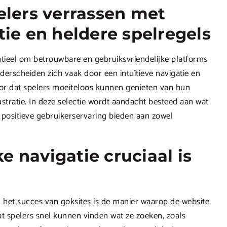
pelers verrassen met
tie en heldere spelregels
ntieel om betrouwbare en gebruiksvriendelijke platforms
derscheiden zich vaak door een intuïtieve navigatie en
or dat spelers moeiteloos kunnen genieten van hun
stratie. In deze selectie wordt aandacht besteed aan wat
 positieve gebruikerservaring bieden aan zowel
e navigatie cruciaal is
n het succes van goksites is de manier waarop de website
at spelers snel kunnen vinden wat ze zoeken, zoals