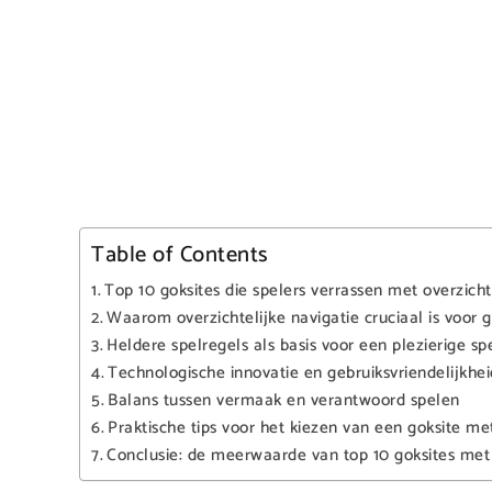
Table of Contents
Top 10 goksites die spelers verrassen met overzicht
Waarom overzichtelijke navigatie cruciaal is voor g
Heldere spelregels als basis voor een plezierige sp
Technologische innovatie en gebruiksvriendelijkheid
Balans tussen vermaak en verantwoord spelen
Praktische tips voor het kiezen van een goksite met
Conclusie: de meerwaarde van top 10 goksites met d