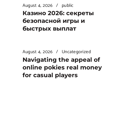
August 4, 2026
public
Казино 2026: секреты
безопасной игры и
быстрых выплат
August 4, 2026
Uncategorized
Navigating the appeal of
online pokies real money
for casual players