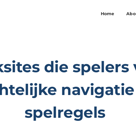
Home
Abo
sites die spelers
htelijke navigati
spelregels