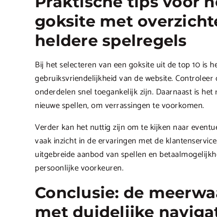
Praktische tips voor 
goksite met overzichte
heldere spelregels
Bij het selecteren van een goksite uit de top 10 is 
gebruiksvriendelijkheid van de website. Controleer
onderdelen snel toegankelijk zijn. Daarnaast is het
nieuwe spellen, om verrassingen te voorkomen.
Verder kan het nuttig zijn om te kijken naar event
vaak inzicht in de ervaringen met de klantenservic
uitgebreide aanbod van spellen en betaalmogelijkh
persoonlijke voorkeuren.
Conclusie: de meerwaa
met duidelijke naviga