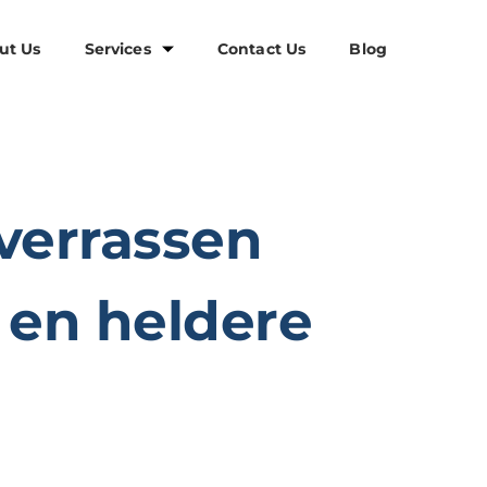
ut Us
Services
Contact Us
Blog
 verrassen
e en heldere