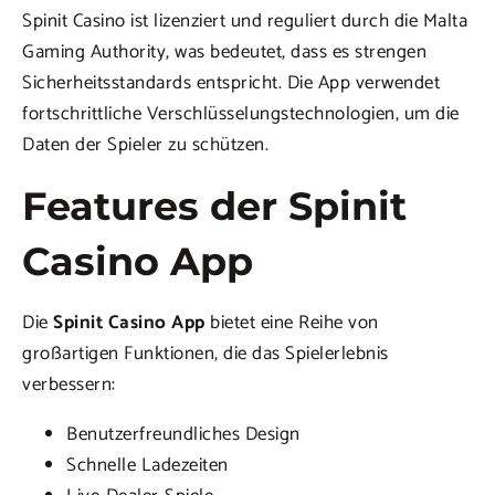
Spinit Casino ist lizenziert und reguliert durch die Malta
Gaming Authority, was bedeutet, dass es strengen
Sicherheitsstandards entspricht. Die App verwendet
fortschrittliche Verschlüsselungstechnologien, um die
Daten der Spieler zu schützen.
Features der Spinit
Casino App
Die
Spinit Casino App
bietet eine Reihe von
großartigen Funktionen, die das Spielerlebnis
verbessern:
Benutzerfreundliches Design
Schnelle Ladezeiten