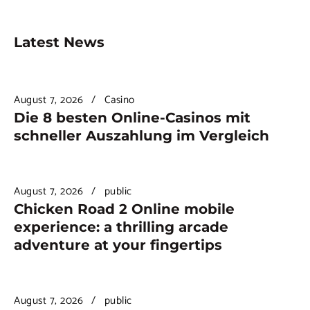
Latest News
August 7, 2026
Casino
Die 8 besten Online-Casinos mit
schneller Auszahlung im Vergleich
August 7, 2026
public
Chicken Road 2 Online mobile
experience: a thrilling arcade
adventure at your fingertips
August 7, 2026
public