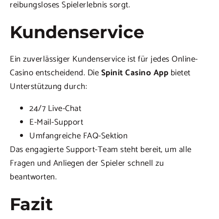
reibungsloses Spielerlebnis sorgt.
Kundenservice
Ein zuverlässiger Kundenservice ist für jedes Online-
Casino entscheidend. Die
Spinit Casino App
bietet
Unterstützung durch:
24/7 Live-Chat
E-Mail-Support
Umfangreiche FAQ-Sektion
Das engagierte Support-Team steht bereit, um alle
Fragen und Anliegen der Spieler schnell zu
beantworten.
Fazit