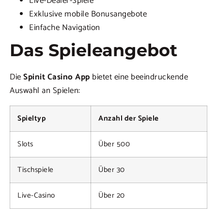
Live-Dealer-Spiele
Exklusive mobile Bonusangebote
Einfache Navigation
Das Spieleangebot
Die
Spinit Casino App
bietet eine beeindruckende
Auswahl an Spielen:
Spieltyp
Anzahl der Spiele
Slots
Über 500
Tischspiele
Über 30
Live-Casino
Über 20