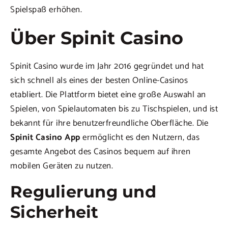
Spielspaß erhöhen.
Über Spinit Casino
Spinit Casino wurde im Jahr 2016 gegründet und hat
sich schnell als eines der besten Online-Casinos
etabliert. Die Plattform bietet eine große Auswahl an
Spielen, von Spielautomaten bis zu Tischspielen, und ist
bekannt für ihre benutzerfreundliche Oberfläche. Die
Spinit Casino App
ermöglicht es den Nutzern, das
gesamte Angebot des Casinos bequem auf ihren
mobilen Geräten zu nutzen.
Regulierung und
Sicherheit