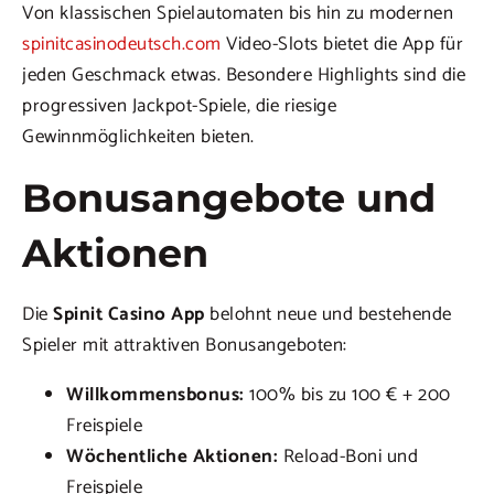
Von klassischen Spielautomaten bis hin zu modernen
spinitcasinodeutsch.com
Video-Slots bietet die App für
jeden Geschmack etwas. Besondere Highlights sind die
progressiven Jackpot-Spiele, die riesige
Gewinnmöglichkeiten bieten.
Bonusangebote und
Aktionen
Die
Spinit Casino App
belohnt neue und bestehende
Spieler mit attraktiven Bonusangeboten:
Willkommensbonus:
100% bis zu 100 € + 200
Freispiele
Wöchentliche Aktionen:
Reload-Boni und
Freispiele