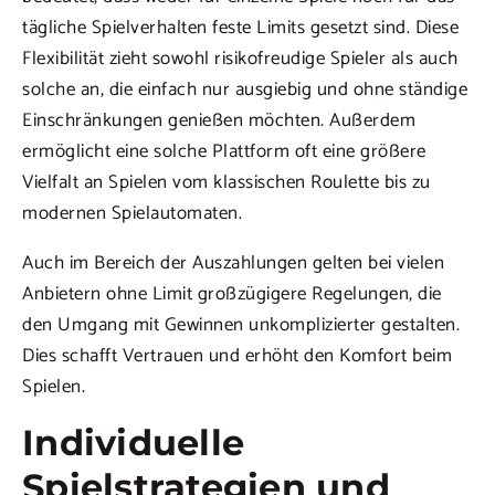
tägliche Spielverhalten feste Limits gesetzt sind. Diese
Flexibilität zieht sowohl risikofreudige Spieler als auch
solche an, die einfach nur ausgiebig und ohne ständige
Einschränkungen genießen möchten. Außerdem
ermöglicht eine solche Plattform oft eine größere
Vielfalt an Spielen vom klassischen Roulette bis zu
modernen Spielautomaten.
Auch im Bereich der Auszahlungen gelten bei vielen
Anbietern ohne Limit großzügigere Regelungen, die
den Umgang mit Gewinnen unkomplizierter gestalten.
Dies schafft Vertrauen und erhöht den Komfort beim
Spielen.
Individuelle
Spielstrategien und