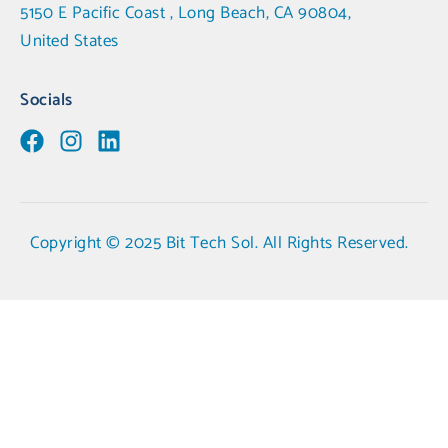
5150 E Pacific Coast , Long Beach, CA 90804,
United States
Socials
Copyright © 2025 Bit Tech Sol. All Rights Reserved.