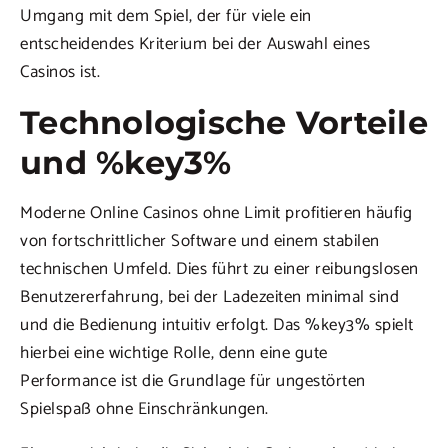
Umgang mit dem Spiel, der für viele ein
entscheidendes Kriterium bei der Auswahl eines
Casinos ist.
Technologische Vorteile
und %key3%
Moderne Online Casinos ohne Limit profitieren häufig
von fortschrittlicher Software und einem stabilen
technischen Umfeld. Dies führt zu einer reibungslosen
Benutzererfahrung, bei der Ladezeiten minimal sind
und die Bedienung intuitiv erfolgt. Das %key3% spielt
hierbei eine wichtige Rolle, denn eine gute
Performance ist die Grundlage für ungestörten
Spielspaß ohne Einschränkungen.