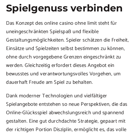
Spielgenuss verbinden
Das Konzept des online casino ohne limit steht für
uneingeschränkten Spielspaß und flexible
Gestaltungsmöglichkeiten. Spieler schätzen die Freiheit,
Einsätze und Spielzeiten selbst bestimmen zu können,
ohne durch vorgegebene Grenzen eingeschränkt zu
werden. Gleichzeitig erfordert dieses Angebot ein
bewusstes und verantwortungsvolles Vorgehen, um
dauerhaft Freude am Spiel zu behalten.
Dank moderner Technologien und vielfältiger
Spielangebote entstehen so neue Perspektiven, die das
Online-Glücksspiel abwechslungsreich und spannend
gestalten. Eine gut durchdachte Strategie, gepaart mit
der richtigen Portion Disziplin, ermöglicht es, das volle