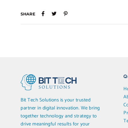
SHARE
Q
H
A
Bit Tech Solutions is your trusted
C
partner in digital innovation. We bring
Pr
together technology and strategy to
T
drive meaningful results for your