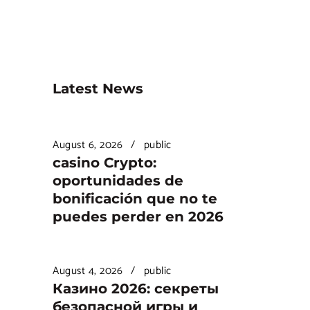
Latest News
August 6, 2026
public
casino Crypto:
oportunidades de
bonificación que no te
puedes perder en 2026
August 4, 2026
public
Казино 2026: секреты
безопасной игры и