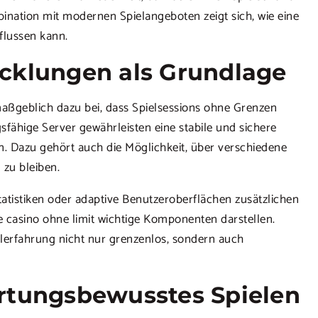
ination mit modernen Spielangeboten zeigt sich, wie eine
flussen kann.
cklungen als Grundlage
aßgeblich dazu bei, dass Spielsessions ohne Grenzen
gsfähige Server gewährleisten eine stabile und sichere
. Dazu gehört auch die Möglichkeit, über verschiedene
 zu bleiben.
Statistiken oder adaptive Benutzeroberflächen zusätzlichen
e casino ohne limit wichtige Komponenten darstellen.
elerfahrung nicht nur grenzenlos, sondern auch
rtungsbewusstes Spielen