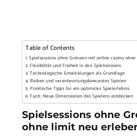
Table of Contents
Spielsessions ohne Grenzen mit online casino ohne 
Flexibilität und Freiheit in den Spielsessions
Technologische Entwicklungen als Grundlage
Risiken und verantwortungsbewusstes Spielen
Praktische Tipps für ein optimales Spielerlebnis
Fazit: Neue Dimensionen des Spielens entdecken
Spielsessions ohne Gr
ohne limit neu erlebe