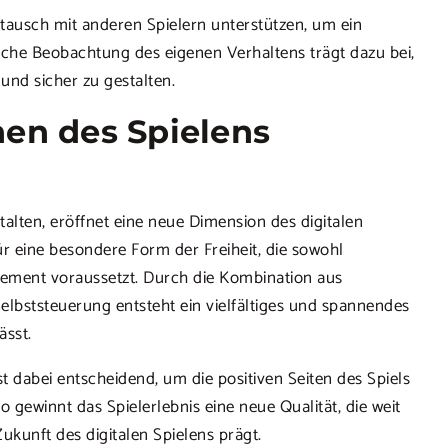
tausch mit anderen Spielern unterstützen, um ein
liche Beobachtung des eigenen Verhaltens trägt dazu bei,
und sicher zu gestalten.
nen des Spielens
talten, eröffnet eine neue Dimension des digitalen
für eine besondere Form der Freiheit, die sowohl
gement voraussetzt. Durch die Kombination aus
elbststeuerung entsteht ein vielfältiges und spannendes
ässt.
t dabei entscheidend, um die positiven Seiten des Spiels
 gewinnt das Spielerlebnis eine neue Qualität, die weit
kunft des digitalen Spielens prägt.