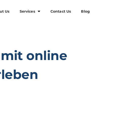
ut Us
Services
Contact Us
Blog
mit online
rleben