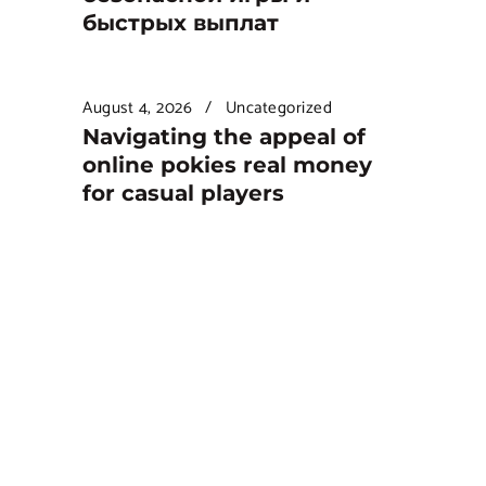
быстрых выплат
August 4, 2026
Uncategorized
Navigating the appeal of
online pokies real money
for casual players