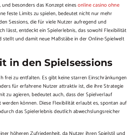
g, und besonders das Konzept eines
online casino ohne
e feste Limits zu spielen, bedeutet nicht nur mehr
den Sessions, die für viele Nutzer aufregend und
h lässt, entdeckt ein Spielerlebnis, das sowohl Flexibilität
 stellt und damit neue Maßstäbe in der Online-Spielwelt
it in den Spielsessions
ch frei zu entfalten. Es gibt keine starren Einschränkungen
rs für erfahrene Nutzer attraktiv ist, die ihre Strategie
mit zu agieren, bedeutet auch, dass der Spielverlauf
 werden können. Diese Flexibilität erlaubt es, spontan auf
wodurch das Spielerlebnis deutlich abwechslungsreicher
iner höheren Zufriedenheit, da Nutzer ihren Spielstil und