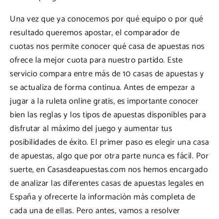
Una vez que ya conocemos por qué equipo o por qué
resultado queremos apostar, el comparador de
cuotas nos permite conocer qué casa de apuestas nos
ofrece la mejor cuota para nuestro partido. Este
servicio compara entre más de 10 casas de apuestas y
se actualiza de forma continua. Antes de empezar a
jugar a la ruleta online gratis, es importante conocer
bien las reglas y los tipos de apuestas disponibles para
disfrutar al máximo del juego y aumentar tus
posibilidades de éxito. El primer paso es elegir una casa
de apuestas, algo que por otra parte nunca es fácil. Por
suerte, en Casasdeapuestas.com nos hemos encargado
de analizar las diferentes casas de apuestas legales en
España y ofrecerte la información más completa de
cada una de ellas. Pero antes, vamos a resolver