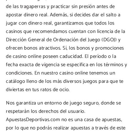
de las tragaperras y practicar sin presión antes de
apostar dinero real. Además, si decides dar el salto a
jugar con dinero real, garantizamos que todos los
casinos que recomendamos cuentan con licencia de la
Dirección General de Ordenación del Juego (DGOJ) y
ofrecen bonos atractivos. Sí, los bonos y promociones
de casino online poseen caducidad. El período o la
fecha exacta de vigencia se especifica en los términos y
condiciones. En nuestro casino online tenemos un
catálogo lleno de los más diversos juegos para que te
diviertas en tus ratos de ocio.
Nos garantiza un entorno de juego seguro, donde se
respetarán los derechos del usuario.
ApuestasDeportivas.com no es una casa de apuestas,
por lo que no podrás realizar apuestas a través de este