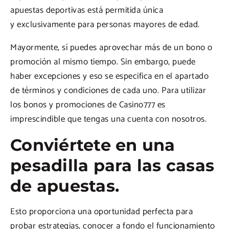
apuestas deportivas está permitida única
y exclusivamente para personas mayores de edad.
Mayormente, sí puedes aprovechar más de un bono o
promoción al mismo tiempo. Sin embargo, puede
haber excepciones y eso se especifica en el apartado
de términos y condiciones de cada uno. Para utilizar
los bonos y promociones de Casino777 es
imprescindible que tengas una cuenta con nosotros.
Conviértete en una
pesadilla para las casas
de apuestas.
Esto proporciona una oportunidad perfecta para
probar estrategias, conocer a fondo el funcionamiento