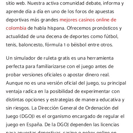
sitio web. Nuestra activa comunidad debate, informa y
aprende día a día en uno de los foros de apuestas
deportivas más grandes
mejores casinos online de
colombia
de habla hispana. Ofrecemos pronósticos y
actualidad de una decena de deportes como fútbol,
tenis, baloncesto, fórmula 1 o béisbol entre otros.
Un simulador de ruleta gratis es una herramienta
perfecta para familiarizarse con el juego antes de
probar versiones oficiales o apostar dinero real.
Aunque no es una versión oficial del juego, su principal
ventaja radica en la posibilidad de experimentar con
distintas opciones y estrategias de manera educativa y
sin riesgos. La Dirección General de Ordenación del
Juego (DGOJ) es el organismo encargado de regular el
juego en España. De la DGOJ dependen las licencias