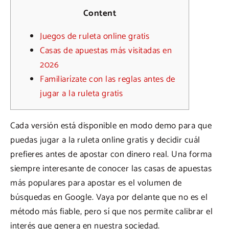
Content
Juegos de ruleta online gratis
Casas de apuestas más visitadas en
2026
Familiarízate con las reglas antes de
jugar a la ruleta gratis
Cada versión está disponible en modo demo para que
puedas jugar a la ruleta online gratis y decidir cuál
prefieres antes de apostar con dinero real. Una forma
siempre interesante de conocer las casas de apuestas
más populares para apostar es el volumen de
búsquedas en Google. Vaya por delante que no es el
método más fiable, pero sí que nos permite calibrar el
interés que genera en nuestra sociedad.