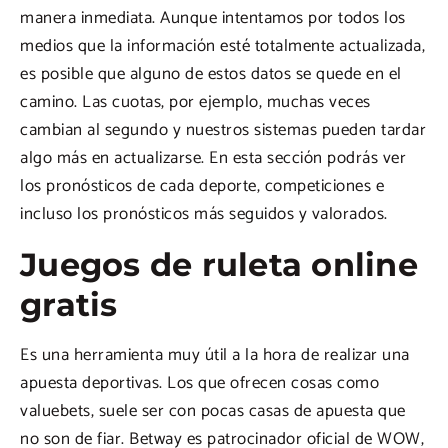
manera inmediata. Aunque intentamos por todos los
medios que la información esté totalmente actualizada,
es posible que alguno de estos datos se quede en el
camino. Las cuotas, por ejemplo, muchas veces
cambian al segundo y nuestros sistemas pueden tardar
algo más en actualizarse. En esta sección podrás ver
los pronósticos de cada deporte, competiciones e
incluso los pronósticos más seguidos y valorados.
Juegos de ruleta online
gratis
Es una herramienta muy útil a la hora de realizar una
apuesta deportivas. Los que ofrecen cosas como
valuebets, suele ser con pocas casas de apuesta que
no son de fiar. Betway es patrocinador oficial de WOW,