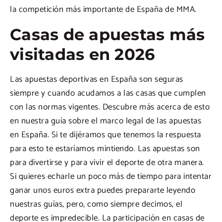
la competición más importante de España de MMA.
Casas de apuestas más
visitadas en 2026
Las apuestas deportivas en España son seguras
siempre y cuando acudamos a las casas que cumplen
con las normas vigentes. Descubre más acerca de esto
en nuestra guía sobre el marco legal de las apuestas
en España. Si te dijéramos que tenemos la respuesta
para esto te estaríamos mintiendo. Las apuestas son
para divertirse y para vivir el deporte de otra manera.
Si quieres echarle un poco más de tiempo para intentar
ganar unos euros extra puedes prepararte leyendo
nuestras guías, pero, como siempre decimos, el
deporte es impredecible. La participación en casas de