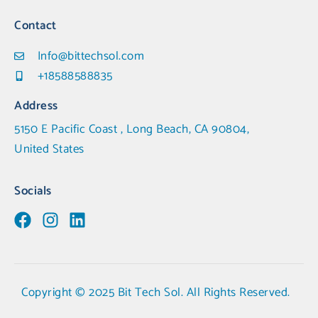
Contact
Info@bittechsol.com
+18588588835
Address
5150 E Pacific Coast , Long Beach, CA 90804,
United States
Socials
Copyright © 2025 Bit Tech Sol. All Rights Reserved.