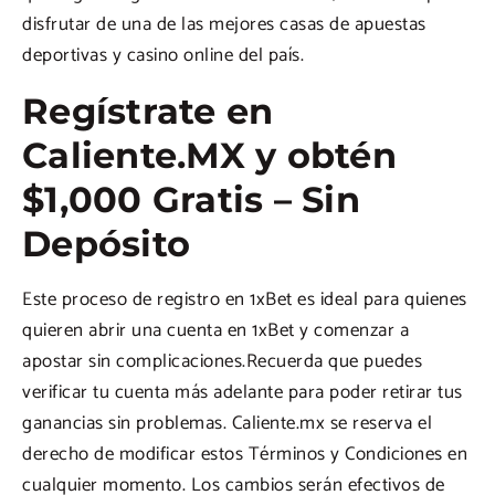
disfrutar de una de las mejores casas de apuestas
deportivas y casino online del país.
Regístrate en
Caliente.MX y obtén
$1,000 Gratis – Sin
Depósito
Este proceso de registro en 1xBet es ideal para quienes
quieren abrir una cuenta en 1xBet y comenzar a
apostar sin complicaciones.Recuerda que puedes
verificar tu cuenta más adelante para poder retirar tus
ganancias sin problemas. Caliente.mx se reserva el
derecho de modificar estos Términos y Condiciones en
cualquier momento. Los cambios serán efectivos de