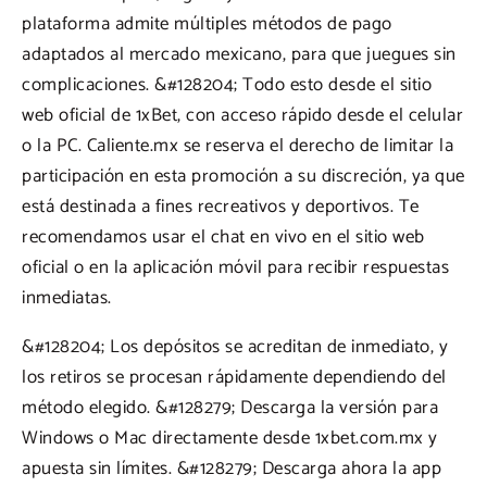
plataforma admite múltiples métodos de pago
adaptados al mercado mexicano, para que juegues sin
complicaciones. &#128204; Todo esto desde el sitio
web oficial de 1xBet, con acceso rápido desde el celular
o la PC. Caliente.mx se reserva el derecho de limitar la
participación en esta promoción a su discreción, ya que
está destinada a fines recreativos y deportivos. Te
recomendamos usar el chat en vivo en el sitio web
oficial o en la aplicación móvil para recibir respuestas
inmediatas.
&#128204; Los depósitos se acreditan de inmediato, y
los retiros se procesan rápidamente dependiendo del
método elegido. &#128279; Descarga la versión para
Windows o Mac directamente desde 1xbet.com.mx y
apuesta sin límites. &#128279; Descarga ahora la app