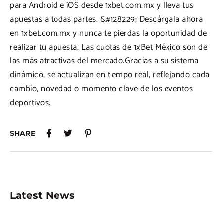
para Android e iOS desde 1xbet.com.mx y lleva tus
apuestas a todas partes. &#128229; Descárgala ahora
en 1xbet.com.mx y nunca te pierdas la oportunidad de
realizar tu apuesta. Las cuotas de 1xBet México son de
las más atractivas del mercado.Gracias a su sistema
dinámico, se actualizan en tiempo real, reflejando cada
cambio, novedad o momento clave de los eventos
deportivos.
SHARE
Latest News