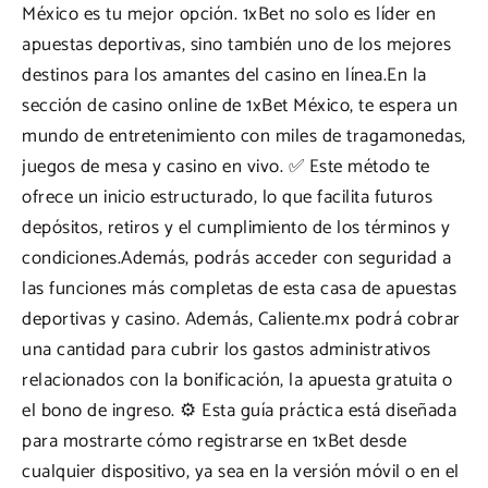
México es tu mejor opción. 1xBet no solo es líder en
apuestas deportivas, sino también uno de los mejores
destinos para los amantes del casino en línea.En la
sección de casino online de 1xBet México, te espera un
mundo de entretenimiento con miles de tragamonedas,
juegos de mesa y casino en vivo. ✅ Este método te
ofrece un inicio estructurado, lo que facilita futuros
depósitos, retiros y el cumplimiento de los términos y
condiciones.Además, podrás acceder con seguridad a
las funciones más completas de esta casa de apuestas
deportivas y casino. Además, Caliente.mx podrá cobrar
una cantidad para cubrir los gastos administrativos
relacionados con la bonificación, la apuesta gratuita o
el bono de ingreso. ⚙️ Esta guía práctica está diseñada
para mostrarte cómo registrarse en 1xBet desde
cualquier dispositivo, ya sea en la versión móvil o en el