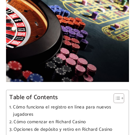
Table of Contents
Cómo funciona el registro en línea para nuevos
jugadores
Cómo comenzar en Richard Casino
Opciones de depósito y retiro en Richard Casino