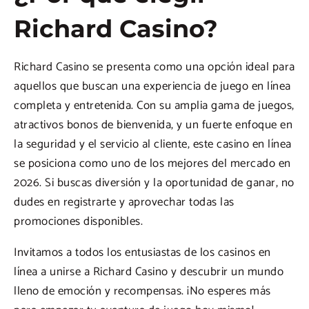
Richard Casino?
Richard Casino se presenta como una opción ideal para
aquellos que buscan una experiencia de juego en línea
completa y entretenida. Con su amplia gama de juegos,
atractivos bonos de bienvenida, y un fuerte enfoque en
la seguridad y el servicio al cliente, este casino en línea
se posiciona como uno de los mejores del mercado en
2026. Si buscas diversión y la oportunidad de ganar, no
dudes en registrarte y aprovechar todas las
promociones disponibles.
Invitamos a todos los entusiastas de los casinos en
línea a unirse a Richard Casino y descubrir un mundo
lleno de emoción y recompensas. ¡No esperes más