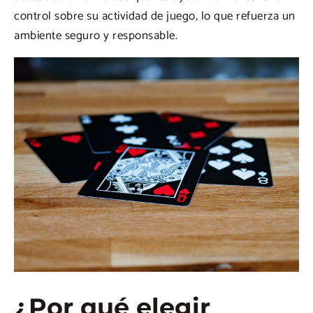
control sobre su actividad de juego, lo que refuerza un
ambiente seguro y responsable.
¿Por qué elegir