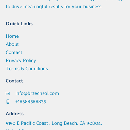
to drive meaningful results for your business.
Quick Links
Home
About
Contact
Privacy Policy
Terms & Conditions
Contact
Info@bittechsol.com
+18588588835
Address
5150 E Pacific Coast , Long Beach, CA 90804,