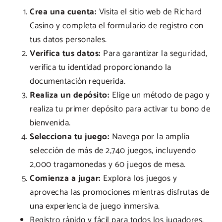
Crea una cuenta:
Visita el sitio web de Richard
Casino y completa el formulario de registro con
tus datos personales.
Verifica tus datos:
Para garantizar la seguridad,
verifica tu identidad proporcionando la
documentación requerida.
Realiza un depósito:
Elige un método de pago y
realiza tu primer depósito para activar tu bono de
bienvenida.
Selecciona tu juego:
Navega por la amplia
selección de más de 2,740 juegos, incluyendo
2,000 tragamonedas y 60 juegos de mesa.
Comienza a jugar:
Explora los juegos y
aprovecha las promociones mientras disfrutas de
una experiencia de juego inmersiva.
Registro rápido y fácil para todos los jugadores.