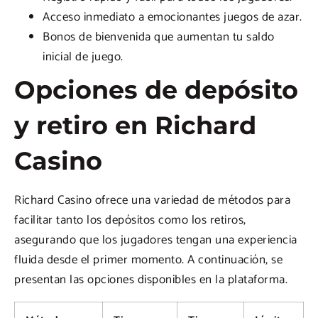
Acceso inmediato a emocionantes juegos de azar.
Bonos de bienvenida que aumentan tu saldo
inicial de juego.
Opciones de depósito
y retiro en Richard
Casino
Richard Casino ofrece una variedad de métodos para
facilitar tanto los depósitos como los retiros,
asegurando que los jugadores tengan una experiencia
fluida desde el primer momento. A continuación, se
presentan las opciones disponibles en la plataforma.