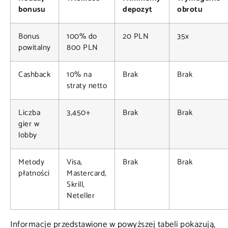
bonusu
depozyt
obrotu
Bonus
100% do
20 PLN
35x
powitalny
800 PLN
Cashback
10% na
Brak
Brak
straty netto
Liczba
3,450+
Brak
Brak
gier w
lobby
Metody
Visa,
Brak
Brak
płatności
Mastercard,
Skrill,
Neteller
Informacje przedstawione w powyższej tabeli pokazują,