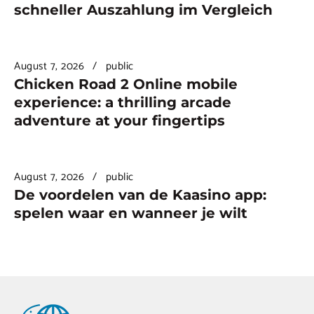
schneller Auszahlung im Vergleich
August 7, 2026
public
Chicken Road 2 Online mobile
experience: a thrilling arcade
adventure at your fingertips
August 7, 2026
public
De voordelen van de Kaasino app:
spelen waar en wanneer je wilt