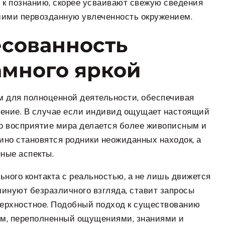
к познанию, скорее усваивают свежую сведения
шими первозданную увлеченность окружением.
есованность
амного яркой
м для полноценной деятельности, обеспечивая
чение. В случае если индивид ощущает настоящий
о восприятие мира делается более живописным и
ино становятся родники неожиданных находок, а
ные аспекты.
ного контакта с реальностью, а не лишь движется
минуют безразличного взгляда, ставит запросы
верхностное. Подобный подход к существованию
м, переполненный ощущениями, знаниями и