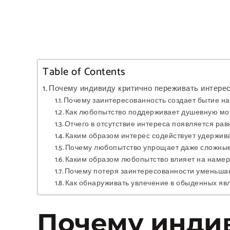
Table of Contents
Почему индивиду критично переживать интере
Почему заинтересованность создает бытие н
Как любопытство поддерживает душевную м
Отчего в отсутствие интереса появляется ра
Каким образом интерес содействует удержив
Почему любопытство упрощает даже сложные
Каким образом любопытство влияет на наме
Почему потеря заинтересованности уменьшае
Как обнаруживать увлечение в обыденных яв
Почему инди