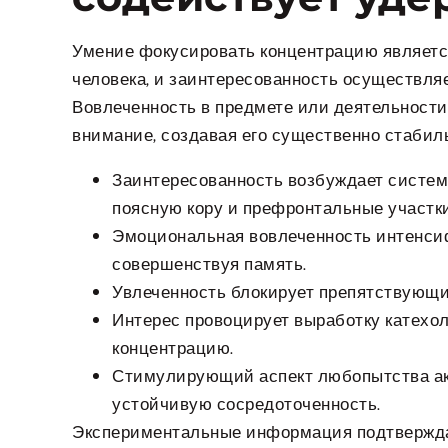
Умение фокусировать концентрацию является
человека, и заинтересованность осуществля
Вовлеченность в предмете или деятельност
внимание, создавая его существенно стабил
Заинтересованность возбуждает систе
поясную кору и префронтальные участки
Эмоциональная вовлеченность интенсиф
совершенствуя память.
Увлеченность блокирует препятствующие
Интерес провоцирует выработку катехол
концентрацию.
Стимулирующий аспект любопытства а
устойчивую сосредоточенность.
Экспериментальные информация подтвержда