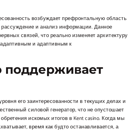
ресованность возбуждает префронтальную область
е рассуждение и анализ информации. Данное
ервных связей, что реально изменяет архитектуру
 адаптивным и адаптивным к
о поддерживает
ровня его заинтересованности в текущих делах и
ественный силовой генератор, что не опустошает
обретения искомых итогов в Kent casino. Когда мы
хватывает, время как будто останавливается, а