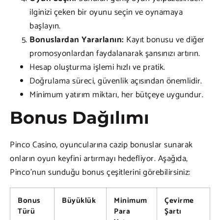
ilginizi çeken bir oyunu seçin ve oynamaya
başlayın.
Bonuslardan Yararlanın:
Kayıt bonusu ve diğer
promosyonlardan faydalanarak şansınızı artırın.
Hesap oluşturma işlemi hızlı ve pratik.
Doğrulama süreci, güvenlik açısından önemlidir.
Minimum yatırım miktarı, her bütçeye uygundur.
Bonus Dağılımı
Pinco Casino, oyuncularına cazip bonuslar sunarak
onların oyun keyfini artırmayı hedefliyor. Aşağıda,
Pinco’nun sunduğu bonus çeşitlerini görebilirsiniz:
Bonus
Büyüklük
Minimum
Çevirme
Türü
Para
Şartı