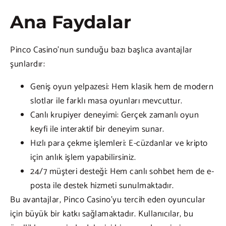
Ana Faydalar
Pinco Casino’nun sunduğu bazı başlıca avantajlar
şunlardır:
Geniş oyun yelpazesi: Hem klasik hem de modern
slotlar ile farklı masa oyunları mevcuttur.
Canlı krupiyer deneyimi: Gerçek zamanlı oyun
keyfi ile interaktif bir deneyim sunar.
Hızlı para çekme işlemleri: E-cüzdanlar ve kripto
için anlık işlem yapabilirsiniz.
24/7 müşteri desteği: Hem canlı sohbet hem de e-
posta ile destek hizmeti sunulmaktadır.
Bu avantajlar, Pinco Casino’yu tercih eden oyuncular
için büyük bir katkı sağlamaktadır. Kullanıcılar, bu