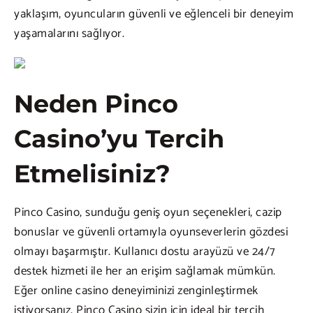
yaklaşım, oyuncuların güvenli ve eğlenceli bir deneyim
yaşamalarını sağlıyor.
Neden Pinco
Casino’yu Tercih
Etmelisiniz?
Pinco Casino, sunduğu geniş oyun seçenekleri, cazip
bonuslar ve güvenli ortamıyla oyunseverlerin gözdesi
olmayı başarmıştır. Kullanıcı dostu arayüzü ve 24/7
destek hizmeti ile her an erişim sağlamak mümkün.
Eğer online casino deneyiminizi zenginleştirmek
istiyorsanız, Pinco Casino sizin için ideal bir tercih