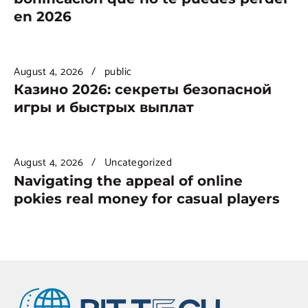
en 2026
August 4, 2026
public
Казино 2026: секреты безопасной
игры и быстрых выплат
August 4, 2026
Uncategorized
Navigating the appeal of online
pokies real money for casual players