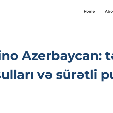
Home
Abo
ino Azerbaycan: t
ulları və sürətli 