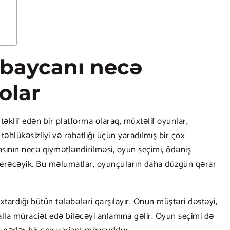
rbaycanı necə
olar
əklif edən bir platforma olaraq, müxtəlif oyunlar,
təhlükəsizliyi və rahatlığı üçün yaradılmış bir çox
sının necə qiymətləndirilməsi, oyun seçimi, ödəniş
erəcəyik. Bu məlumatlar, oyunçuların daha düzgün qərar
tardığı bütün tələbələri qarşılayır. Onun müştəri dəstəyi,
ualla müraciət edə biləcəyi anlamına gəlir. Oyun seçimi də