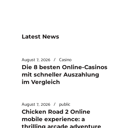
Latest News
August 7, 2026
Casino
Die 8 besten Online-Casinos
mit schneller Auszahlung
im Vergleich
August 7, 2026
public
Chicken Road 2 Online
mobile experience: a
thrilling arcade adventure