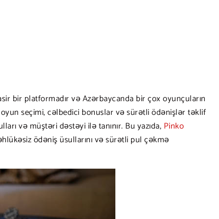
sir bir platformadır və Azərbaycanda bir çox oyunçuların
yun seçimi, cəlbedici bonuslar və sürətli ödənişlər təklif
lları və müştəri dəstəyi ilə tanınır. Bu yazıda,
Pinko
hlükəsiz ödəniş üsullarını və sürətli pul çəkmə