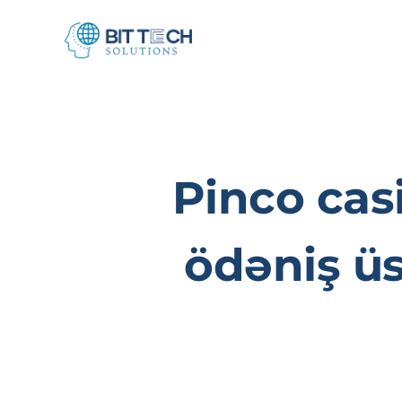
Pinco cas
ödəniş üs