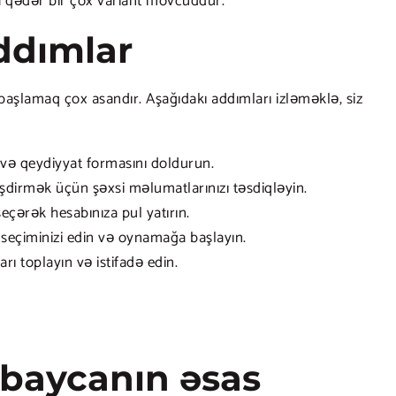
a qədər bir çox variant mövcuddur.
ddımlar
aşlamaq çox asandır. Aşağıdakı addımları izləməklə, siz
 və qeydiyyat formasını doldurun.
əşdirmək üçün şəxsi məlumatlarınızı təsdiqləyin.
eçərək hesabınıza pul yatırın.
seçiminizi edin və oynamağa başlayın.
ı toplayın və istifadə edin.
rbaycanın əsas