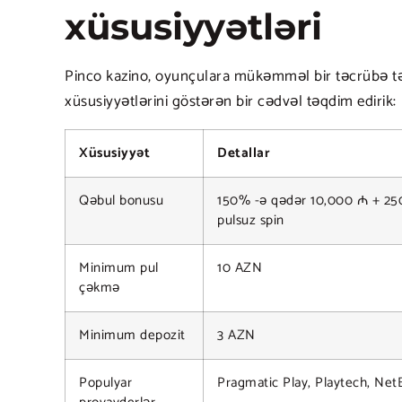
xüsusiyyətləri
Pinco kazino, oyunçulara mükəmməl bir təcrübə təkl
xüsusiyyətlərini göstərən bir cədvəl təqdim edirik:
Xüsusiyyət
Detallar
Qəbul bonusu
150% -ə qədər 10,000 ₼ + 25
pulsuz spin
Minimum pul
10 AZN
çəkmə
Minimum depozit
3 AZN
Populyar
Pragmatic Play, Playtech, Net