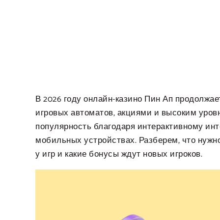
В 2026 году онлайн-казино Пин Ап продолжа
игровых автоматов, акциями и высоким уров
популярность благодаря интерактивному инт
мобильных устройствах. Разберем, что нужно
у игр и какие бонусы ждут новых игроков.