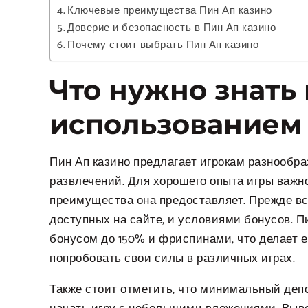
Ключевые преимущества Пин Ап казино
Доверие и безопасность в Пин Ап казино
Почему стоит выбрать Пин Ап казино
Что нужно знать
использованием
Пин Ап казино предлагает игрокам разнообр
развлечений. Для хорошего опыта игры важно 
преимущества она предоставляет. Прежде всег
доступных на сайте, и условиями бонусов. 
бонусом до 150% и фриспинами, что делает 
попробовать свои силы в различных играх.
Также стоит отметить, что минимальный депоз