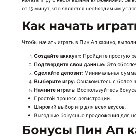
начать игру с небольшими вложениями. Выв
от 15 минут, что является необходимым усло
Как начать играт
Чтобы начать играть в Пин Ап казино, выпо
Создайте аккаунт:
Пройдите простую ре
Подтвердите свои данные:
Это обеспеч
Сделайте депозит:
Минимальная сумма 
Выберите игру:
Ознакомьтесь с более 
Начните играть:
Воспользуйтесь бонуса
Простой процесс регистрации.
Широкий выбор игр для всех вкусов.
Выгодные бонусные предложения для но
Бонусы Пин Ап к