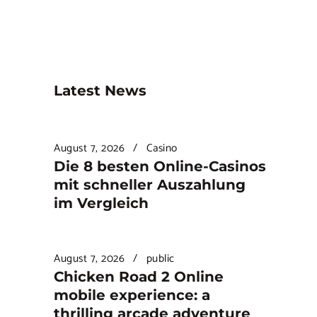
Latest News
August 7, 2026
Casino
Die 8 besten Online-Casinos
mit schneller Auszahlung
im Vergleich
August 7, 2026
public
Chicken Road 2 Online
mobile experience: a
thrilling arcade adventure