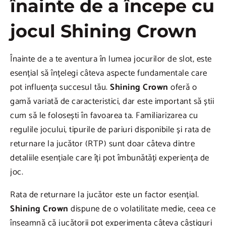
înainte de a începe cu
jocul Shining Crown
Înainte de a te aventura în lumea jocurilor de slot, este
esențial să înțelegi câteva aspecte fundamentale care
pot influența succesul tău.
Shining Crown
oferă o
gamă variată de caracteristici, dar este important să știi
cum să le folosești în favoarea ta. Familiarizarea cu
regulile jocului, tipurile de pariuri disponibile și rata de
returnare la jucător (RTP) sunt doar câteva dintre
detaliile esențiale care îți pot îmbunătăți experiența de
joc.
Rata de returnare la jucător este un factor esențial.
Shining Crown
dispune de o volatilitate medie, ceea ce
înseamnă că jucătorii pot experimenta câteva câștiguri