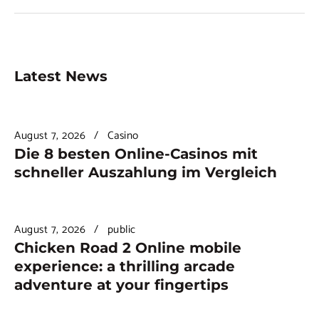
Latest News
August 7, 2026
Casino
Die 8 besten Online-Casinos mit
schneller Auszahlung im Vergleich
August 7, 2026
public
Chicken Road 2 Online mobile
experience: a thrilling arcade
adventure at your fingertips