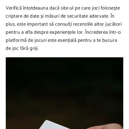
Verifică întotdeauna dacă site-ul pe care joci folosește
criptare de date și măsuri de securitate adecvate. În
plus, este important să consulți recenziile altor jucători
pentru a afla despre experiențele lor. Încrederea într-o
platformă de jocuri este esențială pentru a te bucura
de joc fără griji.