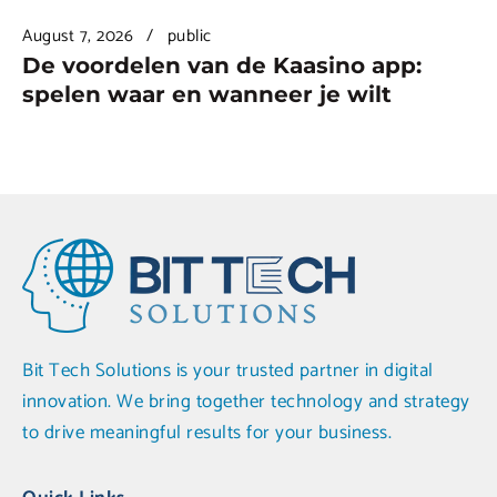
August 7, 2026
public
De voordelen van de Kaasino app:
spelen waar en wanneer je wilt
Bit Tech Solutions is your trusted partner in digital
innovation. We bring together technology and strategy
to drive meaningful results for your business.