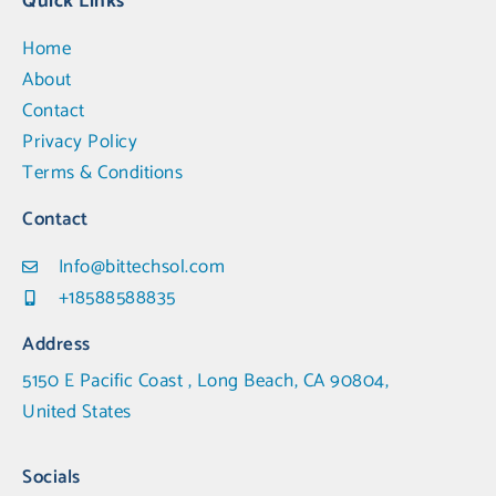
Quick Links
Home
About
Contact
Privacy Policy
Terms & Conditions
Contact
Info@bittechsol.com
+18588588835
Address
5150 E Pacific Coast , Long Beach, CA 90804,
United States
Socials