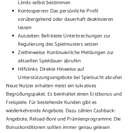
Limits selbst bestimmen
Kontosperren: Das persönliche Profil
vorübergehend oder dauerhaft deaktivieren
lassen
Auszeiten: Befristete Unterbrechungen zur
Regulierung des Spielmusters setzen
Zeithinweise: Kontinuierliche Meldungen zur
aktuellen Spieldauer abrufen
Hilfslinks: Direkte Hinweise auf
Unterstützungsangebote bei Spielsucht abrufen
Neue Nutzer erhalten meist ein lukratives
Begrüßungspaket. Es beinhaltet einen Erstbonus und
Freispiele. Für bestehende Kunden gibt es
wiederkehrende Angebote. Dazu zählen Cashback-
Angebote, Reload-Boni und Prämienprogramme. Die
Bonuskonditionen sollten immer genau gelesen