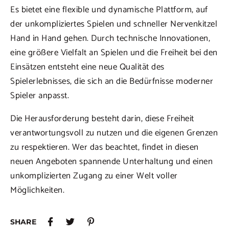
Es bietet eine flexible und dynamische Plattform, auf
der unkompliziertes Spielen und schneller Nervenkitzel
Hand in Hand gehen. Durch technische Innovationen,
eine größere Vielfalt an Spielen und die Freiheit bei den
Einsätzen entsteht eine neue Qualität des
Spielerlebnisses, die sich an die Bedürfnisse moderner
Spieler anpasst.
Die Herausforderung besteht darin, diese Freiheit
verantwortungsvoll zu nutzen und die eigenen Grenzen
zu respektieren. Wer das beachtet, findet in diesen
neuen Angeboten spannende Unterhaltung und einen
unkomplizierten Zugang zu einer Welt voller
Möglichkeiten.
SHARE