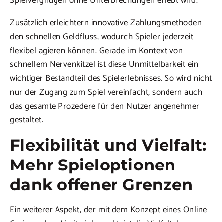
Spielvergnügen ohne Unterbrechungen erlebt wird.
Zusätzlich erleichtern innovative Zahlungsmethoden
den schnellen Geldfluss, wodurch Spieler jederzeit
flexibel agieren können. Gerade im Kontext von
schnellem Nervenkitzel ist diese Unmittelbarkeit ein
wichtiger Bestandteil des Spielerlebnisses. So wird nicht
nur der Zugang zum Spiel vereinfacht, sondern auch
das gesamte Prozedere für den Nutzer angenehmer
gestaltet.
Flexibilität und Vielfalt:
Mehr Spieloptionen
dank offener Grenzen
Ein weiterer Aspekt, der mit dem Konzept eines Online