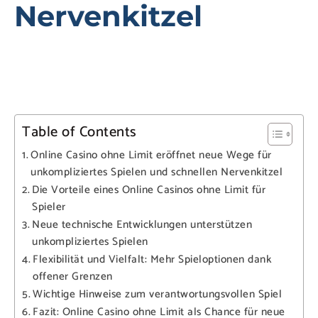
Nervenkitzel
Table of Contents
Online Casino ohne Limit eröffnet neue Wege für
unkompliziertes Spielen und schnellen Nervenkitzel
Die Vorteile eines Online Casinos ohne Limit für
Spieler
Neue technische Entwicklungen unterstützen
unkompliziertes Spielen
Flexibilität und Vielfalt: Mehr Spieloptionen dank
offener Grenzen
Wichtige Hinweise zum verantwortungsvollen Spiel
Fazit: Online Casino ohne Limit als Chance für neue