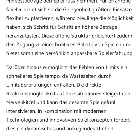
Mindestbeträge den Spielfluss hemmen. Für erfahrene
Spieler bietet sich so die Gelegenheit, größere Einsätze
flexibel zu platzieren, während Neulinge die Möglichkeit
haben, sich Schritt für Schritt an höhere Beträge
heranzutasten. Diese offene Struktur erleichtert zudem
den Zugang zu einer breiteren Palette von Spielen und
bietet somit eine persönlich anpassbare Spielerfahrung.
Darüber hinaus ermöglicht das Fehlen von Limits ein
schnelleres Spieltempo, da Wartezeiten durch
Limitüberprüfungen entfallen. Die direkte
Reaktionsmöglichkeit auf Spielsituationen steigert den
Nervenkitzel und kann das gesamte Spielgefühl
intensivieren. In Kombination mit modernen
Technologien und innovativen Spielkonzepten fördert
dies ein dynamisches und aufregendes Umfeld.