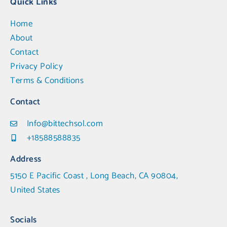
Quick Links
Home
About
Contact
Privacy Policy
Terms & Conditions
Contact
Info@bittechsol.com
+18588588835
Address
5150 E Pacific Coast , Long Beach, CA 90804,
United States
Socials