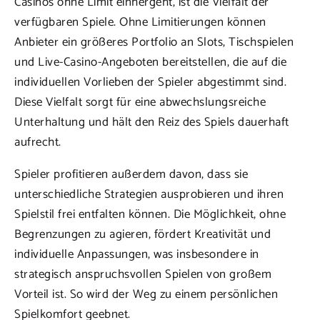
Casinos ohne Limit einhergeht, ist die Vielfalt der
verfügbaren Spiele. Ohne Limitierungen können
Anbieter ein größeres Portfolio an Slots, Tischspielen
und Live-Casino-Angeboten bereitstellen, die auf die
individuellen Vorlieben der Spieler abgestimmt sind.
Diese Vielfalt sorgt für eine abwechslungsreiche
Unterhaltung und hält den Reiz des Spiels dauerhaft
aufrecht.
Spieler profitieren außerdem davon, dass sie
unterschiedliche Strategien ausprobieren und ihren
Spielstil frei entfalten können. Die Möglichkeit, ohne
Begrenzungen zu agieren, fördert Kreativität und
individuelle Anpassungen, was insbesondere in
strategisch anspruchsvollen Spielen von großem
Vorteil ist. So wird der Weg zu einem persönlichen
Spielkomfort geebnet.