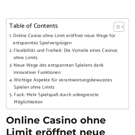
Table of Contents
Online Casino ohne Limit eröffnet neue Wege für
entspanntes Spielvergnügen
Flexibilität und Freiheit: Die Vorteile eines Casinos
ohne Limits
Neue Wege des entspannten Spielens dank
innovativer Funktionen
Wichtige Aspekte für verantwortungsbewusstes
Spielen ohne Limits
Fazit: Mehr Spielspaß durch unbegrenzte
Möglichkeiten
Online Casino ohne
Limit eröffnet neue