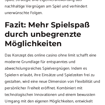
nachhaltige Vergnügen am Spiel und verhindert
unerwünschte Folgen.
Fazit: Mehr Spielspaß
durch unbegrenzte
Möglichkeiten
Das Konzept des online casino ohne limit schafft eine
moderne Grundlage für entspanntes und
abwechslungsreiches Spielvergnügen. Indem es
Spielern erlaubt, ihre Einsätze und Spielzeiten frei zu
gestalten, wird eine neue Dimension von Flexibilität und
persönlicher Freiheit eröffnet. Kombiniert mit
technologischen Innovationen und einem bewussten
Umgang mit den eigenen Möglichkeiten, entwickelt