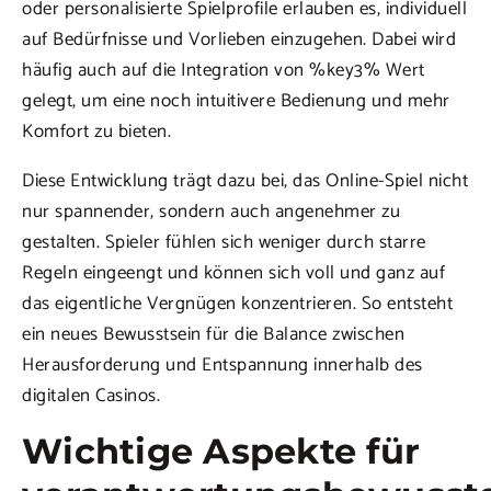
oder personalisierte Spielprofile erlauben es, individuell
auf Bedürfnisse und Vorlieben einzugehen. Dabei wird
häufig auch auf die Integration von %key3% Wert
gelegt, um eine noch intuitivere Bedienung und mehr
Komfort zu bieten.
Diese Entwicklung trägt dazu bei, das Online-Spiel nicht
nur spannender, sondern auch angenehmer zu
gestalten. Spieler fühlen sich weniger durch starre
Regeln eingeengt und können sich voll und ganz auf
das eigentliche Vergnügen konzentrieren. So entsteht
ein neues Bewusstsein für die Balance zwischen
Herausforderung und Entspannung innerhalb des
digitalen Casinos.
Wichtige Aspekte für