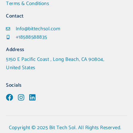
Terms & Conditions
Contact
Info@bittechsol.com
+18588588835
Address
5150 E Pacific Coast , Long Beach, CA 90804,
United States
Socials
Copyright © 2025 Bit Tech Sol. All Rights Reserved.