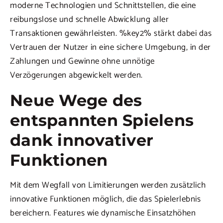
moderne Technologien und Schnittstellen, die eine
reibungslose und schnelle Abwicklung aller
Transaktionen gewährleisten. %key2% stärkt dabei das
Vertrauen der Nutzer in eine sichere Umgebung, in der
Zahlungen und Gewinne ohne unnötige
Verzögerungen abgewickelt werden.
Neue Wege des
entspannten Spielens
dank innovativer
Funktionen
Mit dem Wegfall von Limitierungen werden zusätzlich
innovative Funktionen möglich, die das Spielerlebnis
bereichern. Features wie dynamische Einsatzhöhen