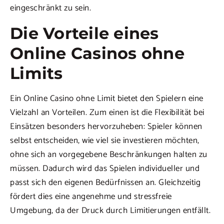
eingeschränkt zu sein.
Die Vorteile eines
Online Casinos ohne
Limits
Ein Online Casino ohne Limit bietet den Spielern eine
Vielzahl an Vorteilen. Zum einen ist die Flexibilität bei
Einsätzen besonders hervorzuheben: Spieler können
selbst entscheiden, wie viel sie investieren möchten,
ohne sich an vorgegebene Beschränkungen halten zu
müssen. Dadurch wird das Spielen individueller und
passt sich den eigenen Bedürfnissen an. Gleichzeitig
fördert dies eine angenehme und stressfreie
Umgebung, da der Druck durch Limitierungen entfällt.