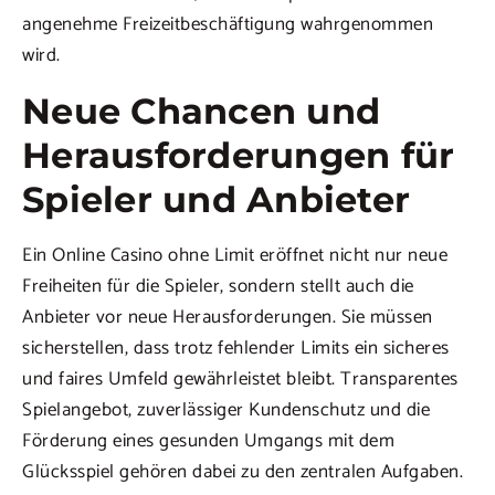
angenehme Freizeitbeschäftigung wahrgenommen
wird.
Neue Chancen und
Herausforderungen für
Spieler und Anbieter
Ein Online Casino ohne Limit eröffnet nicht nur neue
Freiheiten für die Spieler, sondern stellt auch die
Anbieter vor neue Herausforderungen. Sie müssen
sicherstellen, dass trotz fehlender Limits ein sicheres
und faires Umfeld gewährleistet bleibt. Transparentes
Spielangebot, zuverlässiger Kundenschutz und die
Förderung eines gesunden Umgangs mit dem
Glücksspiel gehören dabei zu den zentralen Aufgaben.