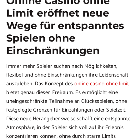
Online Casino ohne
Limit eröffnet neue
Wege für entspanntes
Spielen ohne
Einschränkungen
Immer mehr Spieler suchen nach Möglichkeiten,
flexibel und ohne Einschränkungen ihre Leidenschaft
auszuleben. Das Konzept des
online casino ohne limit
bietet genau diesen Freiraum. Es ermöglicht eine
uneingeschränkte Teilnahme an Glücksspielen, ohne
festgelegte Grenzen für Einzahlungen oder Spielzeit.
Diese neue Herangehensweise schafft eine entspannte
Atmosphäre, in der Spieler sich voll auf ihr Erlebnis
konzentrieren können, ohne durch starre Limits