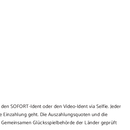
 den SOFORT-Ident oder den Video-Ident via Selfie. Jeder
ie Einzahlung geht. Die Auszahlungsquoten und die
r Gemeinsamen Glücksspielbehörde der Länder geprüft