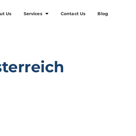
ut Us
Services
Contact Us
Blog
terreich