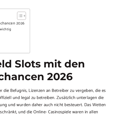
nnchancen 2026
wichtig
ld Slots mit den
chancen 2026
 die Befugnis, Lizenzen an Betreiber zu vergeben, die es
fiziell und legal zu betreiben. Zusätzlich unterlagen die
erung und wurden daher auch nicht besteuert. Das Wetten
schränkt, und die Online- Casinospiele waren in allen