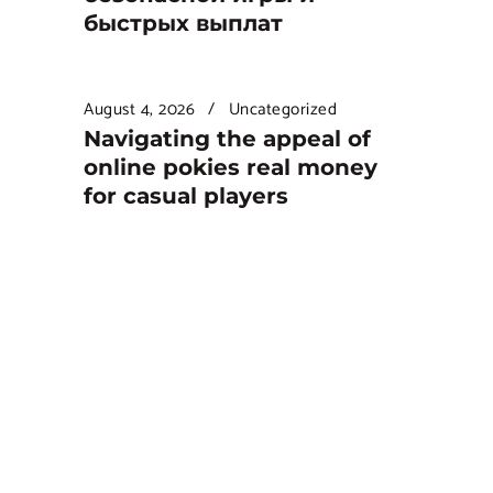
быстрых выплат
August 4, 2026
Uncategorized
Navigating the appeal of
online pokies real money
for casual players