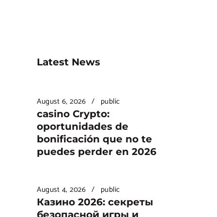
Latest News
August 6, 2026
public
casino Crypto:
oportunidades de
bonificación que no te
puedes perder en 2026
August 4, 2026
public
Казино 2026: секреты
безопасной игры и