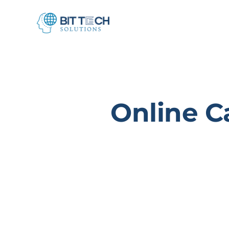
Online C