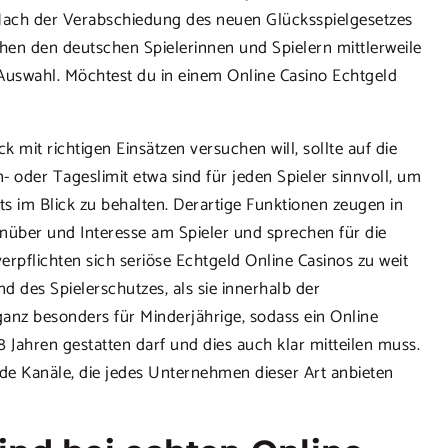
Nach der Verabschiedung des neuen Glücksspielgesetzes
tehen den deutschen Spielerinnen und Spielern mittlerweile
r Auswahl. Möchtest du in einem Online Casino Echtgeld
k mit richtigen Einsätzen versuchen will, sollte auf die
- oder Tageslimit etwa sind für jeden Spieler sinnvoll, um
ts im Blick zu behalten. Derartige Funktionen zeugen in
nüber und Interesse am Spieler und sprechen für die
verpflichten sich seriöse Echtgeld Online Casinos zu weit
des Spielerschutzes, als sie innerhalb der
ganz besonders für Minderjährige, sodass ein Online
Jahren gestatten darf und dies auch klar mitteilen muss.
de Kanäle, die jedes Unternehmen dieser Art anbieten