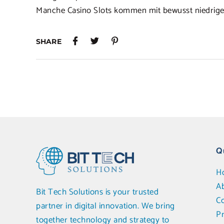
Manche Casino Slots kommen mit bewusst niedrige
SHARE
Q
H
A
Bit Tech Solutions is your trusted
C
partner in digital innovation. We bring
Pr
together technology and strategy to