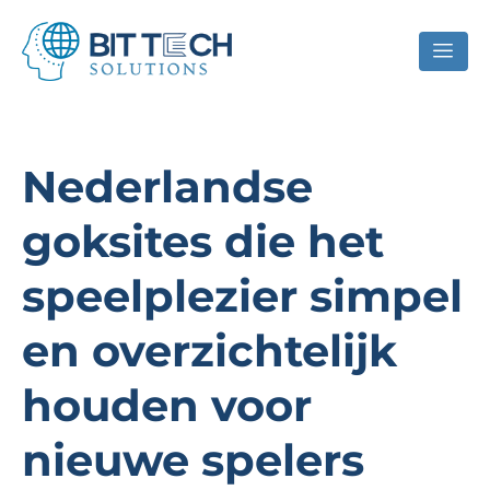
Nederlandse
goksites die het
speelplezier simpel
en overzichtelijk
houden voor
nieuwe spelers