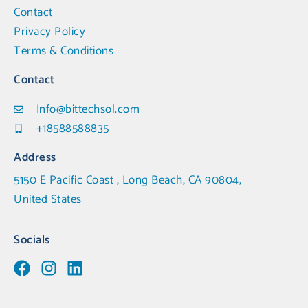
Contact
Privacy Policy
Terms & Conditions
Contact
Info@bittechsol.com
+18588588835
Address
5150 E Pacific Coast , Long Beach, CA 90804,
United States
Socials