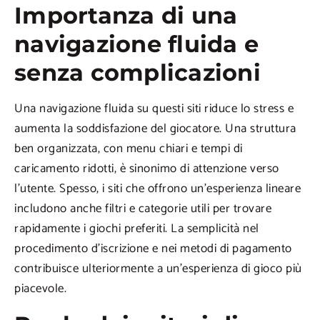
Importanza di una
navigazione fluida e
senza complicazioni
Una navigazione fluida su questi siti riduce lo stress e
aumenta la soddisfazione del giocatore. Una struttura
ben organizzata, con menu chiari e tempi di
caricamento ridotti, è sinonimo di attenzione verso
l’utente. Spesso, i siti che offrono un’esperienza lineare
includono anche filtri e categorie utili per trovare
rapidamente i giochi preferiti. La semplicità nel
procedimento d’iscrizione e nei metodi di pagamento
contribuisce ulteriormente a un’esperienza di gioco più
piacevole.