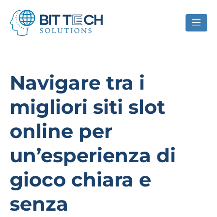
Navigare tra i
migliori siti slot
online per
un’esperienza di
gioco chiara e
senza