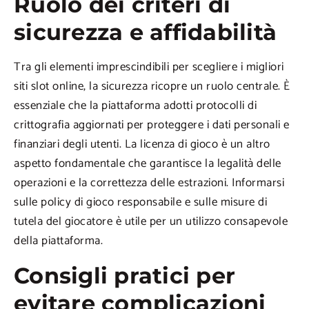
Ruolo dei criteri di
sicurezza e affidabilità
Tra gli elementi imprescindibili per scegliere i migliori
siti slot online, la sicurezza ricopre un ruolo centrale. È
essenziale che la piattaforma adotti protocolli di
crittografia aggiornati per proteggere i dati personali e
finanziari degli utenti. La licenza di gioco è un altro
aspetto fondamentale che garantisce la legalità delle
operazioni e la correttezza delle estrazioni. Informarsi
sulle policy di gioco responsabile e sulle misure di
tutela del giocatore è utile per un utilizzo consapevole
della piattaforma.
Consigli pratici per
evitare complicazioni