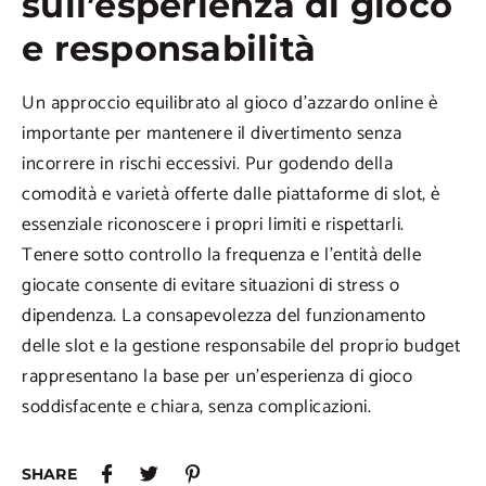
sull’esperienza di gioco
e responsabilità
Un approccio equilibrato al gioco d’azzardo online è
importante per mantenere il divertimento senza
incorrere in rischi eccessivi. Pur godendo della
comodità e varietà offerte dalle piattaforme di slot, è
essenziale riconoscere i propri limiti e rispettarli.
Tenere sotto controllo la frequenza e l’entità delle
giocate consente di evitare situazioni di stress o
dipendenza. La consapevolezza del funzionamento
delle slot e la gestione responsabile del proprio budget
rappresentano la base per un’esperienza di gioco
soddisfacente e chiara, senza complicazioni.
SHARE