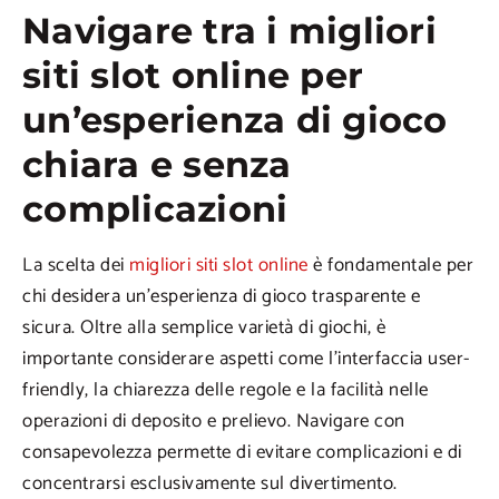
Navigare tra i migliori
siti slot online per
un’esperienza di gioco
chiara e senza
complicazioni
La scelta dei
migliori siti slot online
è fondamentale per
chi desidera un’esperienza di gioco trasparente e
sicura. Oltre alla semplice varietà di giochi, è
importante considerare aspetti come l’interfaccia user-
friendly, la chiarezza delle regole e la facilità nelle
operazioni di deposito e prelievo. Navigare con
consapevolezza permette di evitare complicazioni e di
concentrarsi esclusivamente sul divertimento.