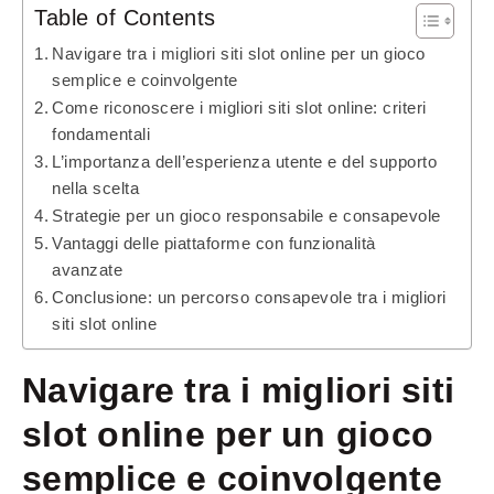
Table of Contents
Navigare tra i migliori siti slot online per un gioco
semplice e coinvolgente
Come riconoscere i migliori siti slot online: criteri
fondamentali
L’importanza dell’esperienza utente e del supporto
nella scelta
Strategie per un gioco responsabile e consapevole
Vantaggi delle piattaforme con funzionalità
avanzate
Conclusione: un percorso consapevole tra i migliori
siti slot online
Navigare tra i migliori siti
slot online per un gioco
semplice e coinvolgente