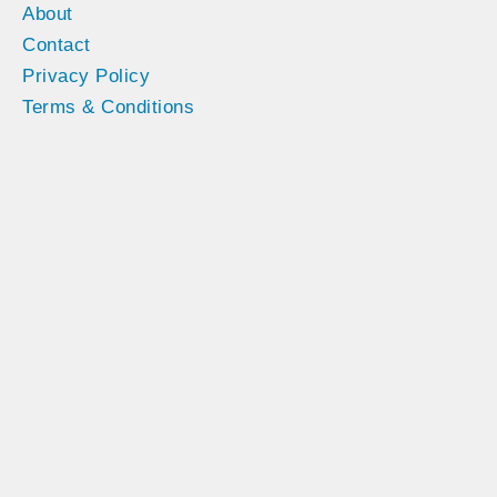
About
Contact
Privacy Policy
Terms & Conditions