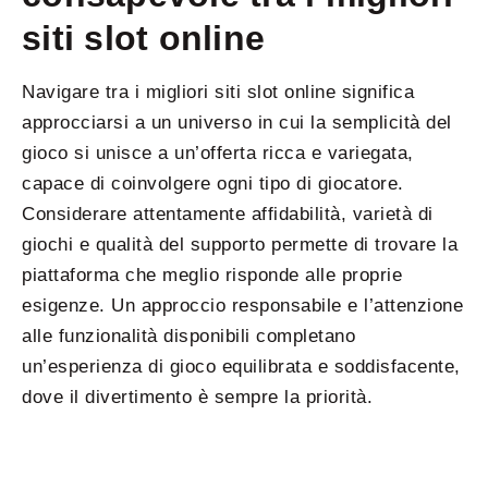
siti slot online
Navigare tra i migliori siti slot online significa
approcciarsi a un universo in cui la semplicità del
gioco si unisce a un’offerta ricca e variegata,
capace di coinvolgere ogni tipo di giocatore.
Considerare attentamente affidabilità, varietà di
giochi e qualità del supporto permette di trovare la
piattaforma che meglio risponde alle proprie
esigenze. Un approccio responsabile e l’attenzione
alle funzionalità disponibili completano
un’esperienza di gioco equilibrata e soddisfacente,
dove il divertimento è sempre la priorità.