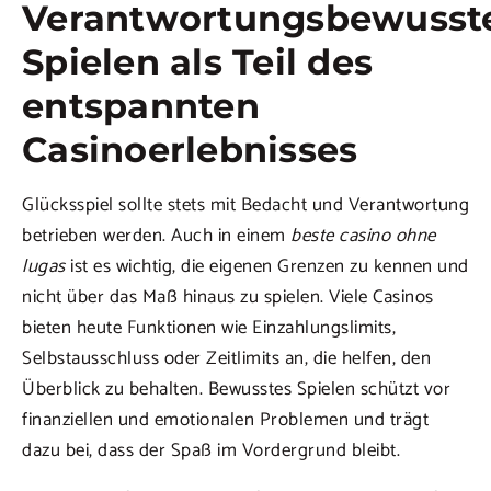
Verantwortungsbewusst
Spielen als Teil des
entspannten
Casinoerlebnisses
Glücksspiel sollte stets mit Bedacht und Verantwortung
betrieben werden. Auch in einem
beste casino ohne
lugas
ist es wichtig, die eigenen Grenzen zu kennen und
nicht über das Maß hinaus zu spielen. Viele Casinos
bieten heute Funktionen wie Einzahlungslimits,
Selbstausschluss oder Zeitlimits an, die helfen, den
Überblick zu behalten. Bewusstes Spielen schützt vor
finanziellen und emotionalen Problemen und trägt
dazu bei, dass der Spaß im Vordergrund bleibt.