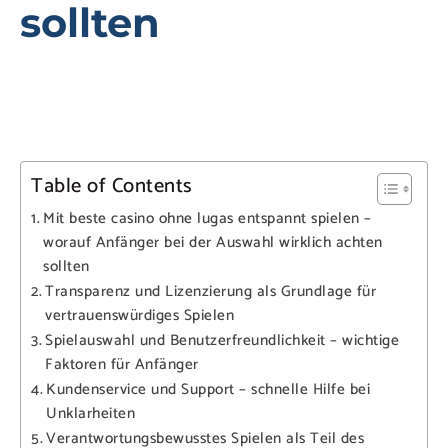
sollten
Table of Contents
Mit beste casino ohne lugas entspannt spielen –
worauf Anfänger bei der Auswahl wirklich achten
sollten
Transparenz und Lizenzierung als Grundlage für
vertrauenswürdiges Spielen
Spielauswahl und Benutzerfreundlichkeit – wichtige
Faktoren für Anfänger
Kundenservice und Support – schnelle Hilfe bei
Unklarheiten
Verantwortungsbewusstes Spielen als Teil des