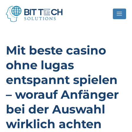
Mit beste casino
ohne lugas
entspannt spielen
– worauf Anfänger
bei der Auswahl
wirklich achten