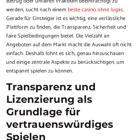
Betrug oder unfairen Praktiken beeinträchtigt zu
werden, sucht nach einem
beste casino ohne lugas
.
Gerade für Einsteiger ist es wichtig, eine verlässliche
Plattform zu finden, die Transparenz, Sicherheit und
faire Spielbedingungen bietet. Die Vielzahl an
Angeboten auf dem Markt macht die Auswahl oft nicht
einfach. Deshalb lohnt es sich, genau hinzuschauen
und einige zentrale Aspekte zu berücksichtigen, um
entspannt spielen zu können.
Transparenz und
Lizenzierung als
Grundlage für
vertrauenswürdiges
Spielen