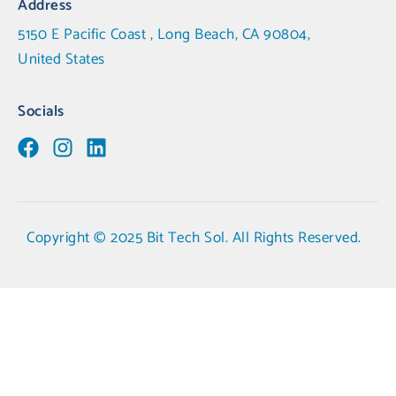
Address
5150 E Pacific Coast , Long Beach, CA 90804,
United States
Socials
Copyright © 2025 Bit Tech Sol. All Rights Reserved.