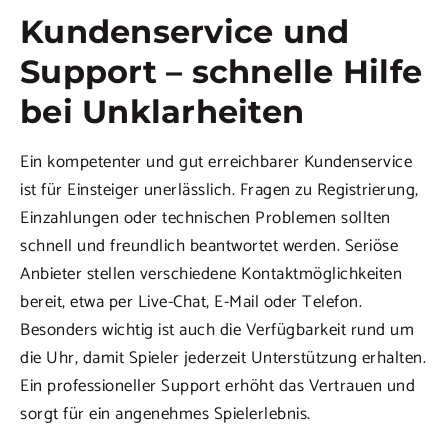
Kundenservice und
Support – schnelle Hilfe
bei Unklarheiten
Ein kompetenter und gut erreichbarer Kundenservice
ist für Einsteiger unerlässlich. Fragen zu Registrierung,
Einzahlungen oder technischen Problemen sollten
schnell und freundlich beantwortet werden. Seriöse
Anbieter stellen verschiedene Kontaktmöglichkeiten
bereit, etwa per Live-Chat, E-Mail oder Telefon.
Besonders wichtig ist auch die Verfügbarkeit rund um
die Uhr, damit Spieler jederzeit Unterstützung erhalten.
Ein professioneller Support erhöht das Vertrauen und
sorgt für ein angenehmes Spielerlebnis.