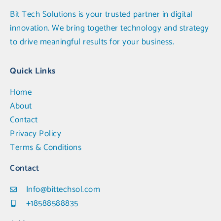
Bit Tech Solutions is your trusted partner in digital
innovation. We bring together technology and strategy
to drive meaningful results for your business.
Quick Links
Home
About
Contact
Privacy Policy
Terms & Conditions
Contact
Info@bittechsol.com
+18588588835