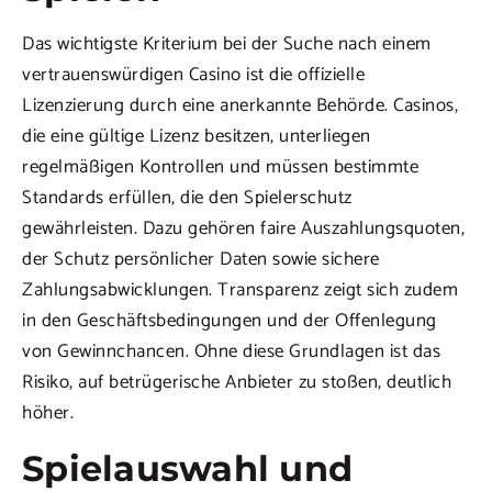
Das wichtigste Kriterium bei der Suche nach einem
vertrauenswürdigen Casino ist die offizielle
Lizenzierung durch eine anerkannte Behörde. Casinos,
die eine gültige Lizenz besitzen, unterliegen
regelmäßigen Kontrollen und müssen bestimmte
Standards erfüllen, die den Spielerschutz
gewährleisten. Dazu gehören faire Auszahlungsquoten,
der Schutz persönlicher Daten sowie sichere
Zahlungsabwicklungen. Transparenz zeigt sich zudem
in den Geschäftsbedingungen und der Offenlegung
von Gewinnchancen. Ohne diese Grundlagen ist das
Risiko, auf betrügerische Anbieter zu stoßen, deutlich
höher.
Spielauswahl und