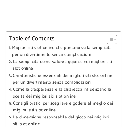
Table of Contents
Migliori siti slot online che puntano sulla semplicità
per un divertimento senza complicazioni
La semplicità come valore aggiunto nei migliori siti
slot online
Caratteristiche essenziali dei migliori siti slot online
per un divertimento senza complicazioni
Come la trasparenza e la chiarezza influenzano la
scelta dei migliori siti slot online
Consigli pratici per scegliere e godere al meglio dei
migliori siti slot online
La dimensione responsabile del gioco nei migliori
siti slot online