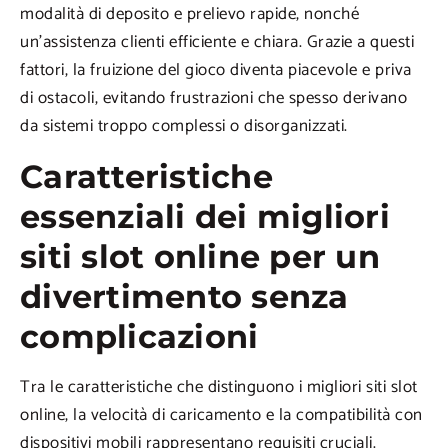
modalità di deposito e prelievo rapide, nonché
un’assistenza clienti efficiente e chiara. Grazie a questi
fattori, la fruizione del gioco diventa piacevole e priva
di ostacoli, evitando frustrazioni che spesso derivano
da sistemi troppo complessi o disorganizzati.
Caratteristiche
essenziali dei migliori
siti slot online per un
divertimento senza
complicazioni
Tra le caratteristiche che distinguono i migliori siti slot
online, la velocità di caricamento e la compatibilità con
dispositivi mobili rappresentano requisiti cruciali.