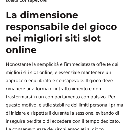
scelta consapevole.
La dimensione
responsabile del gioco
nei migliori siti slot
online
Nonostante la semplicità e l’immediatezza offerte dai
migliori siti slot online, è essenziale mantenere un
approccio equilibrato e consapevole. Il gioco deve
rimanere una forma di intrattenimento e non
trasformarsi in un comportamento compulsivo. Per
questo motivo, è utile stabilire dei limiti personali prima
di iniziare e rispettarli durante la sessione, evitando di
inseguire perdite o di eccedere con il tempo dedicato.
La consapevolezza dei rischi associati al gioco