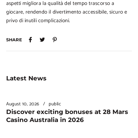
aspetti migliora la qualità del tempo trascorso a
giocare, rendendo il divertimento accessibile, sicuro e
privo di inutili complicazioni.
SHARE
Latest News
August 10, 2026
public
Discover exciting bonuses at 28 Mars
Casino Australia in 2026