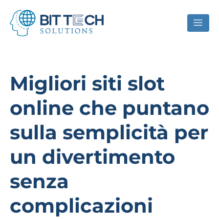
Migliori siti slot
online che puntano
sulla semplicità per
un divertimento
senza
complicazioni