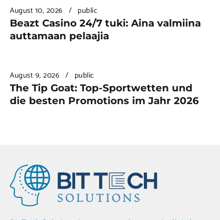
August 10, 2026
public
Beazt Casino 24/7 tuki: Aina valmiina
auttamaan pelaajia
August 9, 2026
public
The Tip Goat: Top-Sportwetten und
die besten Promotions im Jahr 2026