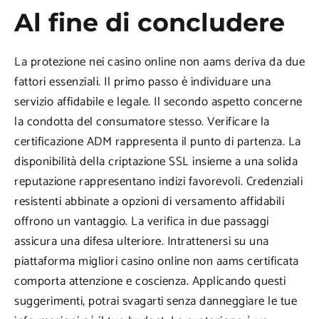
Al fine di concludere
La protezione nei casino online non aams deriva da due
fattori essenziali. Il primo passo è individuare una
servizio affidabile e legale. Il secondo aspetto concerne
la condotta del consumatore stesso. Verificare la
certificazione ADM rappresenta il punto di partenza. La
disponibilità della criptazione SSL insieme a una solida
reputazione rappresentano indizi favorevoli. Credenziali
resistenti abbinate a opzioni di versamento affidabili
offrono un vantaggio. La verifica in due passaggi
assicura una difesa ulteriore. Intrattenersi su una
piattaforma migliori casino online non aams certificata
comporta attenzione e coscienza. Applicando questi
suggerimenti, potrai svagarti senza danneggiare le tue