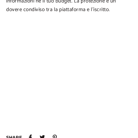
informazioni né il tuo budget. La protezione è un
dovere condiviso tra la piattaforma e l’iscritto.
SHARE