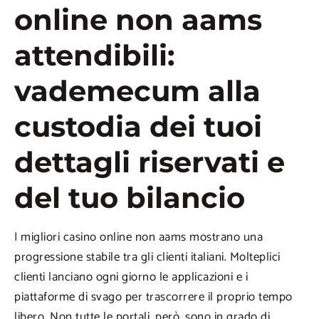
online non aams
attendibili:
vademecum alla
custodia dei tuoi
dettagli riservati e
del tuo bilancio
I migliori casino online non aams mostrano una
progressione stabile tra gli clienti italiani. Molteplici
clienti lanciano ogni giorno le applicazioni e i
piattaforme di svago per trascorrere il proprio tempo
libero. Non tutte le portali, però, sono in grado di