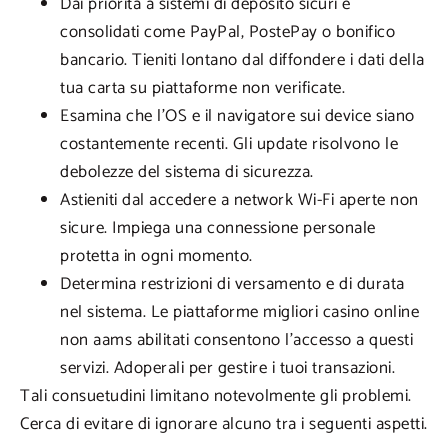
Dai priorità a sistemi di deposito sicuri e
consolidati come PayPal, PostePay o bonifico
bancario. Tieniti lontano dal diffondere i dati della
tua carta su piattaforme non verificate.
Esamina che l’OS e il navigatore sui device siano
costantemente recenti. Gli update risolvono le
debolezze del sistema di sicurezza.
Astieniti dal accedere a network Wi-Fi aperte non
sicure. Impiega una connessione personale
protetta in ogni momento.
Determina restrizioni di versamento e di durata
nel sistema. Le piattaforme migliori casino online
non aams abilitati consentono l’accesso a questi
servizi. Adoperali per gestire i tuoi transazioni.
Tali consuetudini limitano notevolmente gli problemi.
Cerca di evitare di ignorare alcuno tra i seguenti aspetti.