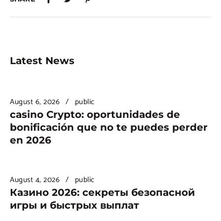
Latest News
August 6, 2026
public
casino Crypto: oportunidades de
bonificación que no te puedes perder
en 2026
August 4, 2026
public
Казино 2026: секреты безопасной
игры и быстрых выплат