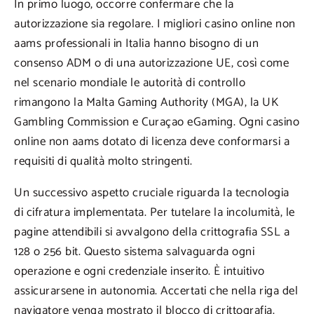
In primo luogo, occorre confermare che la
autorizzazione sia regolare. I migliori casino online non
aams professionali in Italia hanno bisogno di un
consenso ADM o di una autorizzazione UE, così come
nel scenario mondiale le autorità di controllo
rimangono la Malta Gaming Authority (MGA), la UK
Gambling Commission e Curaçao eGaming. Ogni casino
online non aams dotato di licenza deve conformarsi a
requisiti di qualità molto stringenti.
Un successivo aspetto cruciale riguarda la tecnologia
di cifratura implementata. Per tutelare la incolumità, le
pagine attendibili si avvalgono della crittografia SSL a
128 o 256 bit. Questo sistema salvaguarda ogni
operazione e ogni credenziale inserito. È intuitivo
assicurarsene in autonomia. Accertati che nella riga del
navigatore venga mostrato il blocco di crittografia.