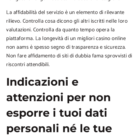
La affidabilità del servizio è un elemento di rilevante
rilievo. Controlla cosa dicono gli altri iscritti nelle loro
valutazioni. Controlla da quanto tempo opera la
piattaforma. La longevità di un migliori casino online
non aams è spesso segno di trasparenza e sicurezza.
Non fare affidamento di siti di dubbia fama sprovvisti di
riscontri attendibili.
Indicazioni e
attenzioni per non
esporre i tuoi dati
personali né le tue