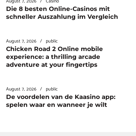
August 7, 2026
Casino
Die 8 besten Online-Casinos mit
schneller Auszahlung im Vergleich
August 7, 2026
public
Chicken Road 2 Online mobile
experience: a thrilling arcade
adventure at your fingertips
August 7, 2026
public
De voordelen van de Kaasino app:
spelen waar en wanneer je wilt