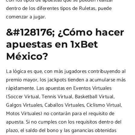
con los tipos de apuestas que se pueden realizar
dentro de los diferentes tipos de Ruletas, puede
comenzar a jugar.
&#128176; ¿Cómo hacer
apuestas en 1xBet
México?
La lógica es que, con más jugadores contribuyendo al
premio mayor, los jackpots tienden a acumularse más
rápidamente. Las apuestas en Eventos Virtuales
(Soccer Virtual, Tennis Virtual, Basketball Virtual,
Galgos Virtuales, Caballos Virtuales, Ciclismo Virtual,
Motos Virtuales) no contarán para el requisito de
apuesta. Si no cumples con los requisitos dentro del
plazo, el saldo del bono y las ganancias obtenidas