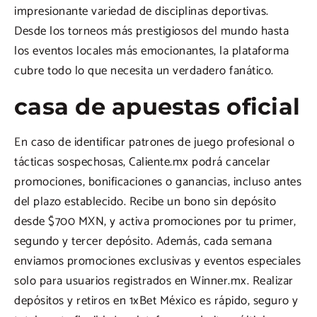
impresionante variedad de disciplinas deportivas.
Desde los torneos más prestigiosos del mundo hasta
los eventos locales más emocionantes, la plataforma
cubre todo lo que necesita un verdadero fanático.
casa de apuestas oficial
En caso de identificar patrones de juego profesional o
tácticas sospechosas, Caliente.mx podrá cancelar
promociones, bonificaciones o ganancias, incluso antes
del plazo establecido. Recibe un bono sin depósito
desde $700 MXN, y activa promociones por tu primer,
segundo y tercer depósito. Además, cada semana
enviamos promociones exclusivas y eventos especiales
solo para usuarios registrados en Winner.mx. Realizar
depósitos y retiros en 1xBet México es rápido, seguro y