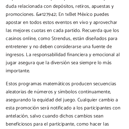
duda relacionada con depósitos, retiros, apuestas y
promociones. &#127942; En 1xBet México puedes
apostar en todos estos eventos en vivo y aprovechar
las mejores cuotas en cada partido. Recuerda que los
casinos online, como Strendus, están diseñados para
entretener y no deben considerarse una fuente de
ingresos. La responsabilidad financiera y emocional al
jugar asegura que la diversión sea siempre lo más
importante.
Estos programas matemáticos producen secuencias
aleatorias de números y símbolos continuamente,
asegurando la equidad del juego. Cualquier cambio a
esta promoción será notificado a los participantes con
antelación, salvo cuando dichos cambios sean
beneficiosos para el participante, como hacer las