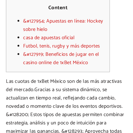
Content
&#127954; Apuestas en línea: Hockey
sobre hielo
casa de apuestas oficial
Futbol, tenis, rugby y más deportes
&#127919; Beneficios de jugar en el
casino online de 1xBet México
Las cuotas de 1xBet México son de las más atractivas
del mercado.Gracias a su sistema dinámico, se
actualizan en tiempo real, reflejando cada cambio,
novedad o momento clave de los eventos deportivos.
&#128200; Estos tipos de apuestas permiten combinar
estrategia, análisis y un poco de intuición para
maximizar las ganancias. &#128293; Aprovecha todas