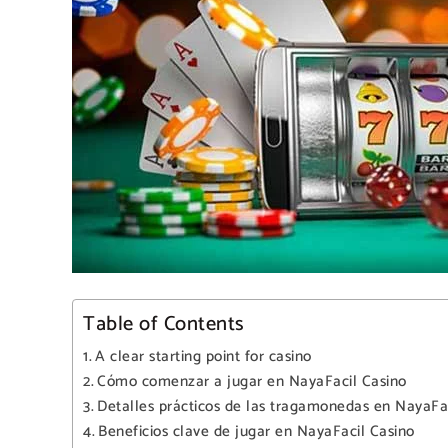
Table of Contents
A clear starting point for casino
Cómo comenzar a jugar en NayaFacil Casino
Detalles prácticos de las tragamonedas en NayaFa
Beneficios clave de jugar en NayaFacil Casino