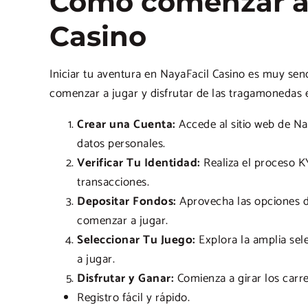
Cómo comenzar a 
Casino
Iniciar tu aventura en NayaFacil Casino es muy sen
comenzar a jugar y disfrutar de las tragamonedas 
Crear una Cuenta:
Accede al sitio web de Na
datos personales.
Verificar Tu Identidad:
Realiza el proceso KY
transacciones.
Depositar Fondos:
Aprovecha las opciones d
comenzar a jugar.
Seleccionar Tu Juego:
Explora la amplia sel
a jugar.
Disfrutar y Ganar:
Comienza a girar los carre
Registro fácil y rápido.