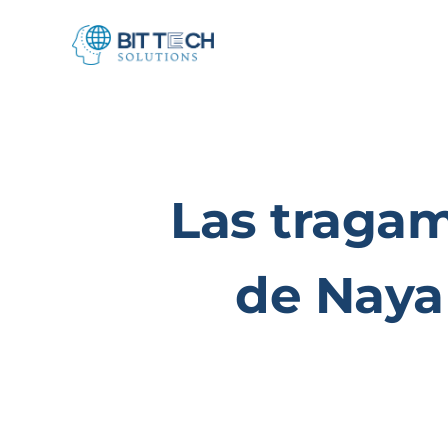
Las traga
de NayaF