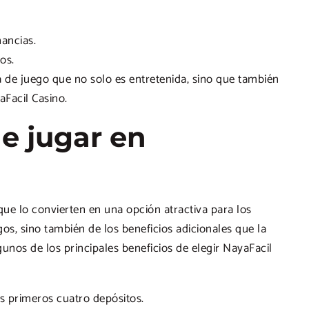
ancias.
os.
 de juego que no solo es entretenida, sino que también
Facil Casino.
de jugar en
que lo convierten en una opción atractiva para los
gos, sino también de los beneficios adicionales que la
unos de los principales beneficios de elegir NayaFacil
s primeros cuatro depósitos.