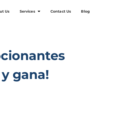
ut Us
Services
Contact Us
Blog
cionantes
 y gana!