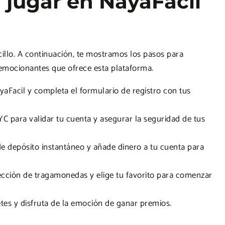
jugar en NayaFacil
cillo. A continuación, te mostramos los pasos para
emocionantes que ofrece esta plataforma.
yaFacil y completa el formulario de registro con tus
C para validar tu cuenta y asegurar la seguridad de tus
e depósito instantáneo y añade dinero a tu cuenta para
ección de tragamonedas y elige tu favorito para comenzar
tes y disfruta de la emoción de ganar premios.