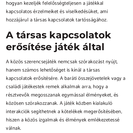
hogyan kezeljék felelősségteljesen a játékkal
kapcsolatos érzelmeiket és viselkedésüket, ami
hozzájárul a társas kapcsolatok tartósságához.
A társas kapcsolatok
erősítése játék által
A közös szerencsejáték nemcsak szórakozást nyújt,
hanem számos lehetőséget is kínál a társas
kapcsolatok erősítésére. A baráti összejövetelek vagy a
családi játékestek remek alkalmak arra, hogy a
résztvevők megosszanak egymással élményeket, és
közösen szórakozzanak. A játék közben kialakuló
interakciók segíthetnek a kötelékek megerősítésében,
hiszen a közös izgalmak és élmények emlékezetessé
válnak.