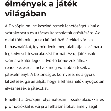
élmények a játék
világában
A DivaSpin online kaszinó remek lehetőséget kínál a
szórakozásra és a társas kapcsolatok erősítésére. Az
oldal több mint 3000 különböző játékkal várja a
felhasználókat, így mindenki megtalálhatja a számára
legkedvesebb szórakozási formát. Az új játékosok
számára különleges üdvözlő bónuszok állnak
rendelkezésre, amelyek még vonzóbbá teszik a
játékélményt. A biztonságos környezet és a gyors
kifizetések garantálják, hogy a felhasználók nyugodtan
élvezhessék a játékokat.
Emellett a DivaSpin folyamatosan frissülő akciókkal és
promóciókkal is várja a felhasználókat, amely segít