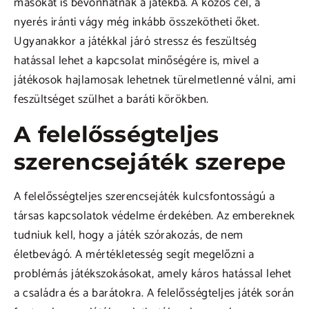
másokat is bevonhatnak a játékba. A közös cél, a
nyerés iránti vágy még inkább összekötheti őket.
Ugyanakkor a játékkal járó stressz és feszültség
hatással lehet a kapcsolat minőségére is, mivel a
játékosok hajlamosak lehetnek türelmetlenné válni, ami
feszültséget szülhet a baráti körökben.
A felelősségteljes
szerencsejáték szerepe
A felelősségteljes szerencsejáték kulcsfontosságú a
társas kapcsolatok védelme érdekében. Az embereknek
tudniuk kell, hogy a játék szórakozás, de nem
életbevágó. A mértékletesség segít megelőzni a
problémás játékszokásokat, amely káros hatással lehet
a családra és a barátokra. A felelősségteljes játék során