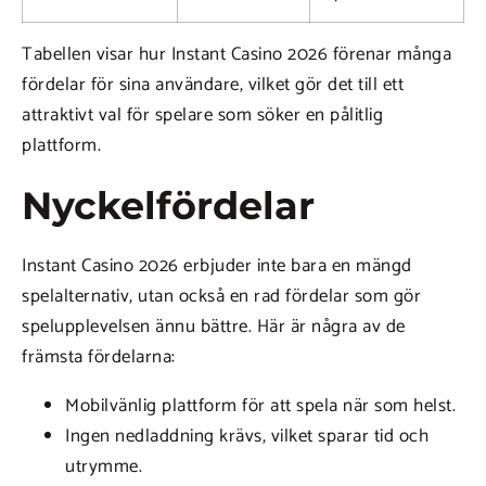
Tabellen visar hur Instant Casino 2026 förenar många
fördelar för sina användare, vilket gör det till ett
attraktivt val för spelare som söker en pålitlig
plattform.
Nyckelfördelar
Instant Casino 2026 erbjuder inte bara en mängd
spelalternativ, utan också en rad fördelar som gör
spelupplevelsen ännu bättre. Här är några av de
främsta fördelarna:
Mobilvänlig plattform för att spela när som helst.
Ingen nedladdning krävs, vilket sparar tid och
utrymme.