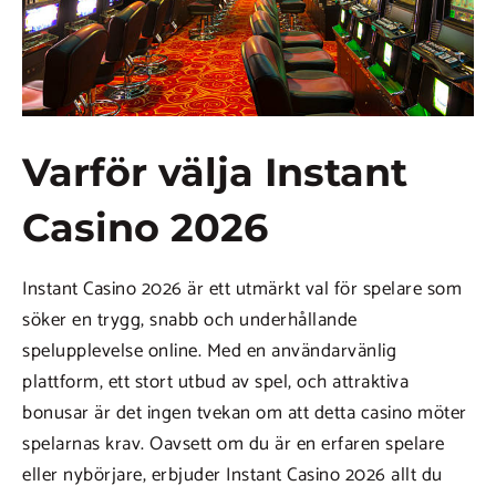
Varför välja Instant
Casino 2026
Instant Casino 2026 är ett utmärkt val för spelare som
söker en trygg, snabb och underhållande
spelupplevelse online. Med en användarvänlig
plattform, ett stort utbud av spel, och attraktiva
bonusar är det ingen tvekan om att detta casino möter
spelarnas krav. Oavsett om du är en erfaren spelare
eller nybörjare, erbjuder Instant Casino 2026 allt du