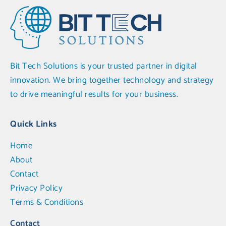
Bit Tech Solutions is your trusted partner in digital
innovation. We bring together technology and strategy
to drive meaningful results for your business.
Quick Links
Home
About
Contact
Privacy Policy
Terms & Conditions
Contact