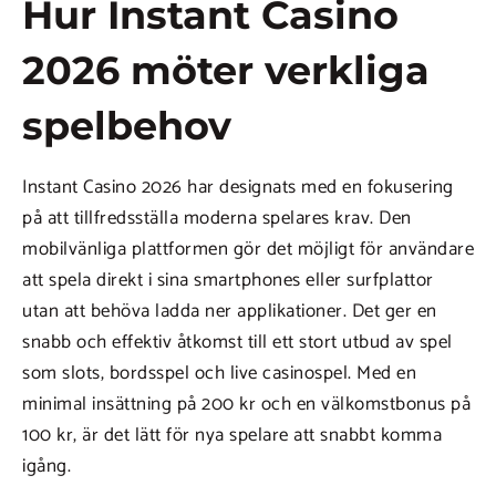
Hur Instant Casino
2026 möter verkliga
spelbehov
Instant Casino 2026 har designats med en fokusering
på att tillfredsställa moderna spelares krav. Den
mobilvänliga plattformen gör det möjligt för användare
att spela direkt i sina smartphones eller surfplattor
utan att behöva ladda ner applikationer. Det ger en
snabb och effektiv åtkomst till ett stort utbud av spel
som slots, bordsspel och live casinospel. Med en
minimal insättning på 200 kr och en välkomstbonus på
100 kr, är det lätt för nya spelare att snabbt komma
igång.