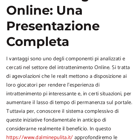
Online: Una
Presentazione
Completa
I vantaggi sono uno degli componenti pi analizzati e
cercati nel settore del intrattenimento Online. Si tratta
di agevolazioni che le realt mettono a disposizione ai
loro giocatori per rendere l’esperienza di
intrattenimento pi interessante e, in certi situazioni, per
aumentare il lasso di tempo di permanenza sul portale.
Tuttavia per, conoscere il sistema complessivo di
queste iniziative fondamentale in anticipo di
considerarne realmente il beneficio. In questo
https://www.dalminepulita.it/
approfondiremo le