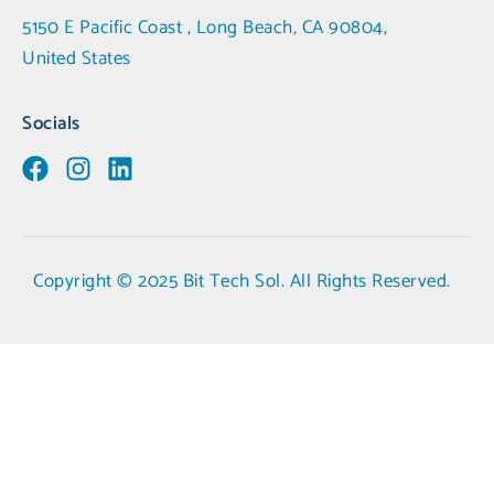
5150 E Pacific Coast , Long Beach, CA 90804,
United States
Socials
Copyright © 2025 Bit Tech Sol. All Rights Reserved.