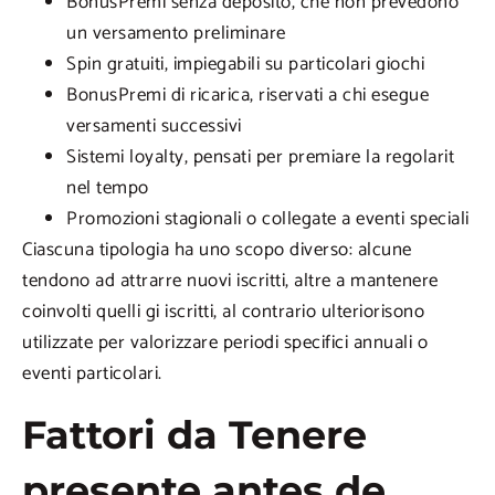
BonusPremi senza deposito, che non prevedono
un versamento preliminare
Spin gratuiti, impiegabili su particolari giochi
BonusPremi di ricarica, riservati a chi esegue
versamenti successivi
Sistemi loyalty, pensati per premiare la regolarit
nel tempo
Promozioni stagionali o collegate a eventi speciali
Ciascuna tipologia ha uno scopo diverso: alcune
tendono ad attrarre nuovi iscritti, altre a mantenere
coinvolti quelli gi iscritti, al contrario ulteriorisono
utilizzate per valorizzare periodi specifici annuali o
eventi particolari.
Fattori da Tenere
presente antes de