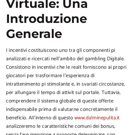
Virtuale: Una
Introduzione
Generale
I incentivi costituiscono uno tra gli componenti pi
analizzati e ricercati nell’ambito del gambling Digitale.
Consistono in incentivi che le realt forniscono ai propri
giocatori per trasformare l’esperienza di
intrattenimento pi stimolante e, in svariati circostanze,
per allungare il tempo di attivit sul portale. Tuttavia,
comprendere il sistema globale di queste offerte
indispensabile prima di valutarne concretamente il
beneficio. All’interno di questo
www.dalminepulita.it
analizzeremo le caratteristiche comuni dei bonus,
senza fare menzione a proposte determinate, con