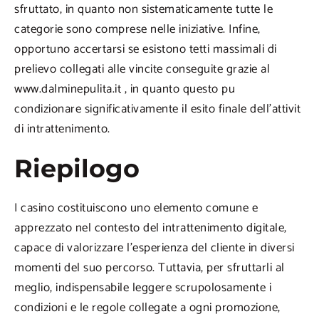
sfruttato, in quanto non sistematicamente tutte le
categorie sono comprese nelle iniziative. Infine,
opportuno accertarsi se esistono tetti massimali di
prelievo collegati alle vincite conseguite grazie al
www.dalminepulita.it , in quanto questo pu
condizionare significativamente il esito finale dell’attivit
di intrattenimento.
Riepilogo
I casino costituiscono uno elemento comune e
apprezzato nel contesto del intrattenimento digitale,
capace di valorizzare l’esperienza del cliente in diversi
momenti del suo percorso. Tuttavia, per sfruttarli al
meglio, indispensabile leggere scrupolosamente i
condizioni e le regole collegate a ogni promozione,