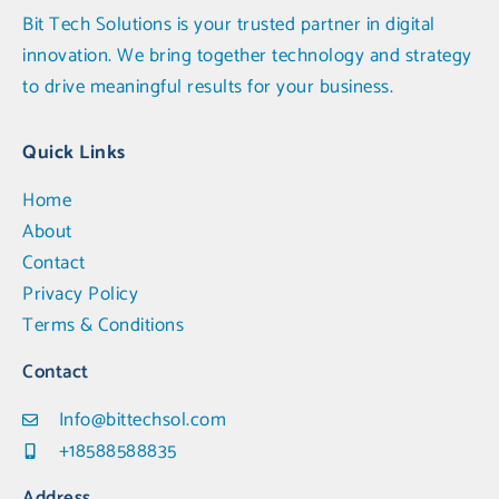
Bit Tech Solutions is your trusted partner in digital
innovation. We bring together technology and strategy
to drive meaningful results for your business.
Quick Links
Home
About
Contact
Privacy Policy
Terms & Conditions
Contact
Info@bittechsol.com
+18588588835
Address