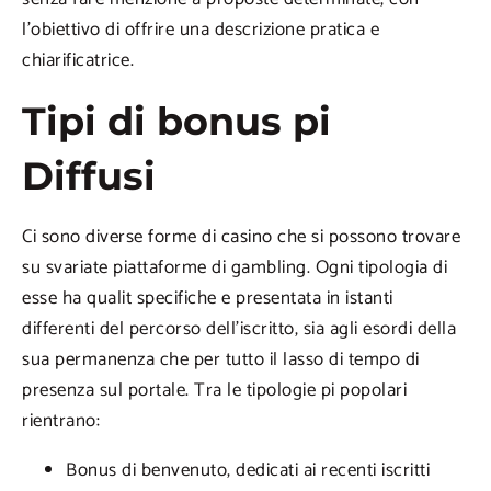
l’obiettivo di offrire una descrizione pratica e
chiarificatrice.
Tipi di bonus pi
Diffusi
Ci sono diverse forme di casino che si possono trovare
su svariate piattaforme di gambling. Ogni tipologia di
esse ha qualit specifiche e presentata in istanti
differenti del percorso dell’iscritto, sia agli esordi della
sua permanenza che per tutto il lasso di tempo di
presenza sul portale. Tra le tipologie pi popolari
rientrano:
Bonus di benvenuto, dedicati ai recenti iscritti