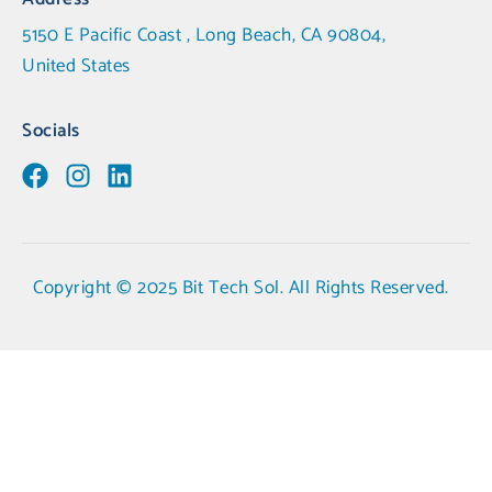
5150 E Pacific Coast , Long Beach, CA 90804,
United States
Socials
Copyright © 2025 Bit Tech Sol. All Rights Reserved.