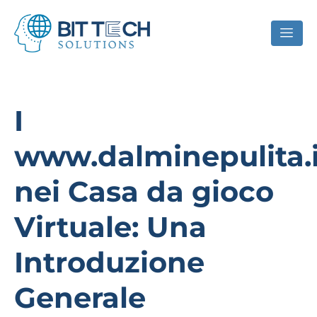
I
www.dalminepulita.i
nei Casa da gioco
Virtuale: Una
Introduzione
Generale