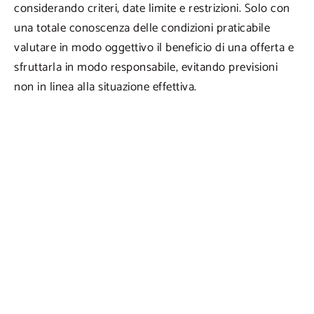
considerando criteri, date limite e restrizioni. Solo con
una totale conoscenza delle condizioni praticabile
valutare in modo oggettivo il beneficio di una offerta e
sfruttarla in modo responsabile, evitando previsioni
non in linea alla situazione effettiva.