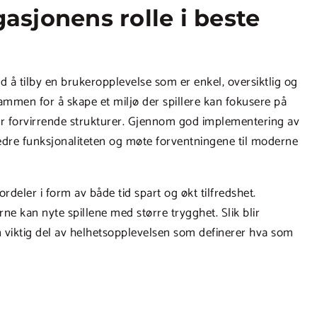
sjonens rolle i beste
ed å tilby en brukeropplevelse som er enkel, oversiktlig og
ammen for å skape et miljø der spillere kan fokusere på
ller forvirrende strukturer. Gjennom god implementering av
re funksjonaliteten og møte forventningene til moderne
rdeler i form av både tid spart og økt tilfredshet.
rne kan nyte spillene med større trygghet. Slik blir
n viktig del av helhetsopplevelsen som definerer hva som