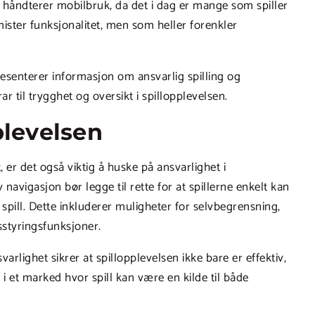
 håndterer mobilbruk, da det i dag er mange som spiller
ister funksjonalitet, men som heller forenkler
esenterer informasjon om ansvarlig spilling og
r til trygghet og oversikt i spillopplevelsen.
plevelsen
 er det også viktig å huske på ansvarlighet i
avigasjon bør legge til rette for at spillerne enkelt kan
 spill. Dette inkluderer muligheter for selvbegrensning,
dsstyringsfunksjoner.
arlighet sikrer at spillopplevelsen ikke bare er effektiv,
i et marked hvor spill kan være en kilde til både