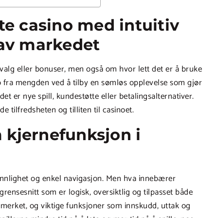
te casino med intuitiv
 av markedet
valg eller bonuser, men også om hvor lett det er å bruke
sino fra mengden ved å tilby en sømløs opplevelse som gjør
 det er nye spill, kundestøtte eller betalingsalternativer.
 tilfredsheten og tilliten til casinoet.
 kjernefunksjon i
o
ennlighet og enkel navigasjon. Men hva innebærer
grensesnitt som er logisk, oversiktlig og tilpasset både
 merket, og viktige funksjoner som innskudd, uttak og