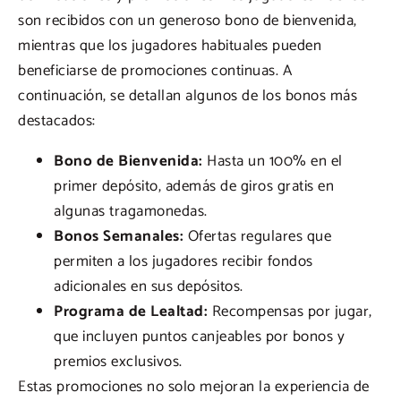
son recibidos con un generoso bono de bienvenida,
mientras que los jugadores habituales pueden
beneficiarse de promociones continuas. A
continuación, se detallan algunos de los bonos más
destacados:
Bono de Bienvenida:
Hasta un 100% en el
primer depósito, además de giros gratis en
algunas tragamonedas.
Bonos Semanales:
Ofertas regulares que
permiten a los jugadores recibir fondos
adicionales en sus depósitos.
Programa de Lealtad:
Recompensas por jugar,
que incluyen puntos canjeables por bonos y
premios exclusivos.
Estas promociones no solo mejoran la experiencia de