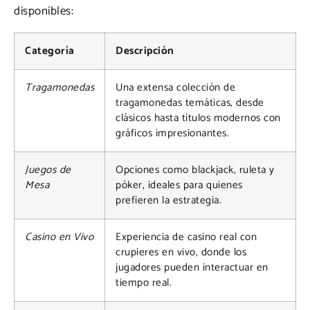
disponibles:
Categoría
Descripción
Tragamonedas
Una extensa colección de
tragamonedas temáticas, desde
clásicos hasta títulos modernos con
gráficos impresionantes.
Juegos de
Opciones como blackjack, ruleta y
Mesa
póker, ideales para quienes
prefieren la estrategia.
Casino en Vivo
Experiencia de casino real con
crupieres en vivo, donde los
jugadores pueden interactuar en
tiempo real.