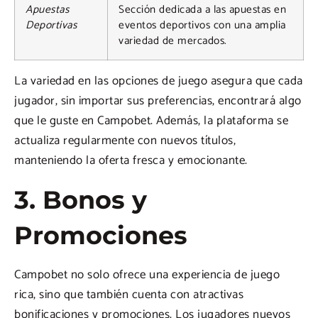
Apuestas
Sección dedicada a las apuestas en
Deportivas
eventos deportivos con una amplia
variedad de mercados.
La variedad en las opciones de juego asegura que cada
jugador, sin importar sus preferencias, encontrará algo
que le guste en Campobet. Además, la plataforma se
actualiza regularmente con nuevos títulos,
manteniendo la oferta fresca y emocionante.
3. Bonos y
Promociones
Campobet no solo ofrece una experiencia de juego
rica, sino que también cuenta con atractivas
bonificaciones y promociones. Los jugadores nuevos