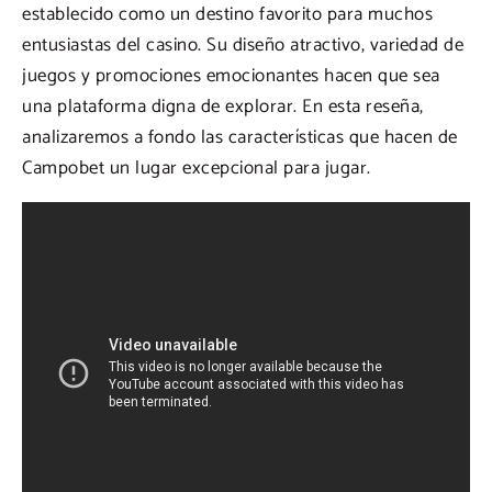
establecido como un destino favorito para muchos
entusiastas del casino. Su diseño atractivo, variedad de
juegos y promociones emocionantes hacen que sea
una plataforma digna de explorar. En esta reseña,
analizaremos a fondo las características que hacen de
Campobet un lugar excepcional para jugar.