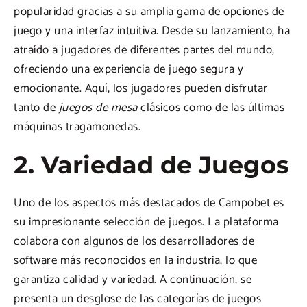
popularidad gracias a su amplia gama de opciones de
juego y una interfaz intuitiva. Desde su lanzamiento, ha
atraído a jugadores de diferentes partes del mundo,
ofreciendo una experiencia de juego segura y
emocionante. Aquí, los jugadores pueden disfrutar
tanto de
juegos de mesa
clásicos como de las últimas
máquinas tragamonedas.
2. Variedad de Juegos
Uno de los aspectos más destacados de Campobet es
su impresionante selección de juegos. La plataforma
colabora con algunos de los desarrolladores de
software más reconocidos en la industria, lo que
garantiza calidad y variedad. A continuación, se
presenta un desglose de las categorías de juegos