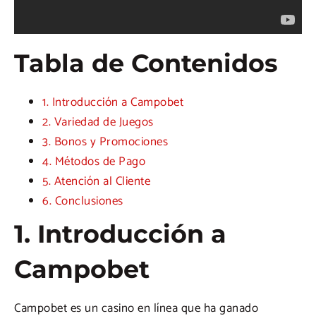
Tabla de Contenidos
1. Introducción a Campobet
2. Variedad de Juegos
3. Bonos y Promociones
4. Métodos de Pago
5. Atención al Cliente
6. Conclusiones
1. Introducción a
Campobet
Campobet es un casino en línea que ha ganado