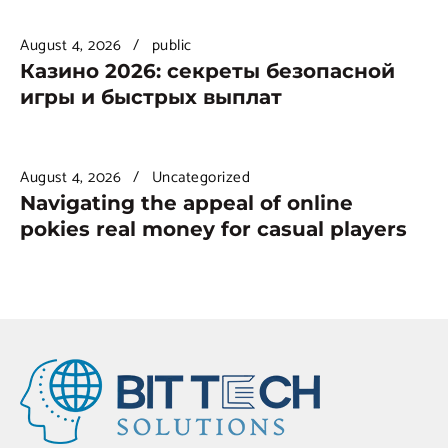
August 4, 2026
public
Казино 2026: секреты безопасной
игры и быстрых выплат
August 4, 2026
Uncategorized
Navigating the appeal of online
pokies real money for casual players