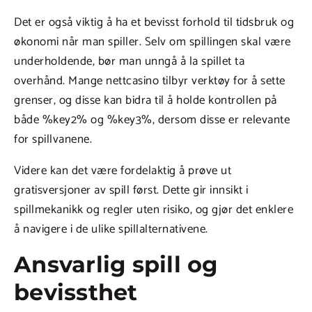
Det er også viktig å ha et bevisst forhold til tidsbruk og
økonomi når man spiller. Selv om spillingen skal være
underholdende, bør man unngå å la spillet ta
overhånd. Mange nettcasino tilbyr verktøy for å sette
grenser, og disse kan bidra til å holde kontrollen på
både %key2% og %key3%, dersom disse er relevante
for spillvanene.
Videre kan det være fordelaktig å prøve ut
gratisversjoner av spill først. Dette gir innsikt i
spillmekanikk og regler uten risiko, og gjør det enklere
å navigere i de ulike spillalternativene.
Ansvarlig spill og
bevissthet