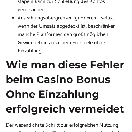
stapeln kann zur Schließung des Kontos
verursachen
Auszahlungsobergrenzen ignorieren – selbst
wenn der Umsatz abgedeckt ist, beschränken
manche Plattformen den größtmöglichen
Gewinnbetrag aus einem Freispiele ohne
Einzahlung
Wie man diese Fehler
beim Casino Bonus
Ohne Einzahlung
erfolgreich vermeidet
Der wesentlichste Schritt zur erfolgreichen Nutzung