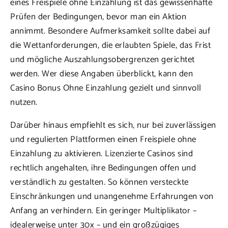
eines Freispiele ohne Einzahlung ist das gewissenhafte
Prüfen der Bedingungen, bevor man ein Aktion
annimmt. Besondere Aufmerksamkeit sollte dabei auf
die Wettanforderungen, die erlaubten Spiele, das Frist
und mögliche Auszahlungsobergrenzen gerichtet
werden. Wer diese Angaben überblickt, kann den
Casino Bonus Ohne Einzahlung gezielt und sinnvoll
nutzen.
Darüber hinaus empfiehlt es sich, nur bei zuverlässigen
und regulierten Plattformen einen Freispiele ohne
Einzahlung zu aktivieren. Lizenzierte Casinos sind
rechtlich angehalten, ihre Bedingungen offen und
verständlich zu gestalten. So können versteckte
Einschränkungen und unangenehme Erfahrungen von
Anfang an verhindern. Ein geringer Multiplikator –
idealerweise unter 30x – und ein großzügiges