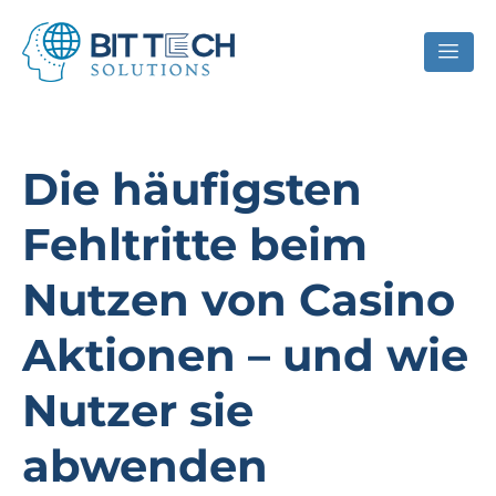
Die häufigsten
Fehltritte beim
Nutzen von Casino
Aktionen – und wie
Nutzer sie
abwenden