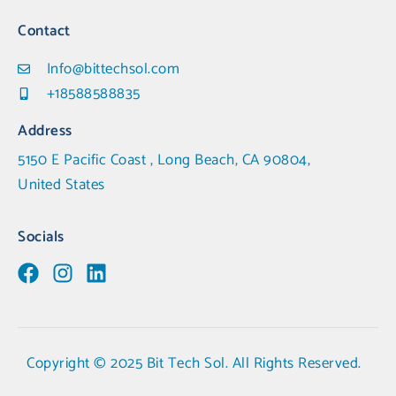
Contact
Info@bittechsol.com
+18588588835
Address
5150 E Pacific Coast , Long Beach, CA 90804,
United States
Socials
Copyright © 2025 Bit Tech Sol. All Rights Reserved.