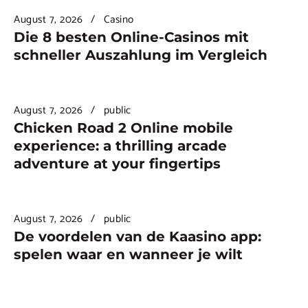
August 7, 2026
Casino
Die 8 besten Online-Casinos mit
schneller Auszahlung im Vergleich
August 7, 2026
public
Chicken Road 2 Online mobile
experience: a thrilling arcade
adventure at your fingertips
August 7, 2026
public
De voordelen van de Kaasino app:
spelen waar en wanneer je wilt