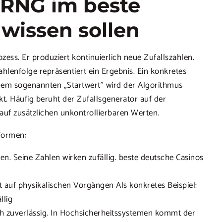
 RNG im beste
wissen sollen
zess. Er produziert kontinuierlich neue Zufallszahlen.
hlenfolge repräsentiert ein Ergebnis. Ein konkretes
einem sogenannten „Startwert” wird der Algorithmus
kt. Häufig beruht der Zufallsgenerator auf der
uf zusätzlichen unkontrollierbaren Werten.
Formen:
. Seine Zahlen wirken zufällig. beste deutsche Casinos
uf physikalischen Vorgängen Als konkretes Beispiel:
llig
ch zuverlässig. In Hochsicherheitssystemen kommt der