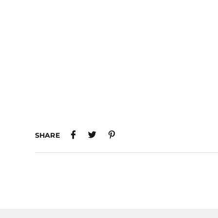
SHARE