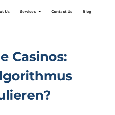
ut Us
Services
Contact Us
Blog
e Casinos:
algorithmus
lieren?