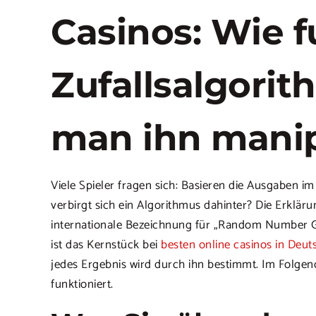
Casinos: Wie f
Zufallsalgori
man ihn manip
Viele Spieler fragen sich: Basieren die Ausgaben i
verbirgt sich ein Algorithmus dahinter? Die Erkläru
internationale Bezeichnung für „Random Number Gen
ist das Kernstück bei
besten online casinos in Deut
jedes Ergebnis wird durch ihn bestimmt. Im Folgend
funktioniert.