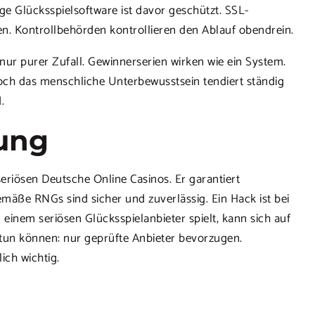
ige Glücksspielsoftware ist davor geschützt. SSL-
en. Kontrollbehörden kontrollieren den Ablauf obendrein.
 nur purer Zufall. Gewinnerserien wirken wie ein System.
och das menschliche Unterbewusstsein tendiert ständig
.
ung
eriösen Deutsche Online Casinos. Er garantiert
emäße RNGs sind sicher und zuverlässig. Ein Hack ist bei
 einem seriösen Glücksspielanbieter spielt, kann sich auf
 tun können: nur geprüfte Anbieter bevorzugen.
ich wichtig.