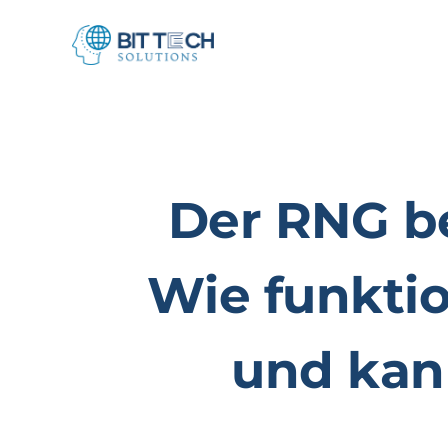
Der RNG be
Wie funktio
und kan