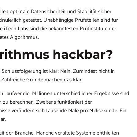
en optimale Datensicherheit und Stabilität sicher.
inuierlich getestet. Unabhängige Prüfstellen sind für
iTech Labs sind die bekanntesten Prüfinstitute der
tetes Algorithmus.
gorithmus hackbar?
e Schlussfolgerung ist klar: Nein. Zumindest nicht in
 Zahlreiche Gründe machen das klar.
ehr aufwendig. Millionen unterschiedlicher Ergebnisse sind
en zu berechnen. Zweitens funktioniert der
isse verändern sich tausende Male pro Millisekunde. Ein
ar.
t der Branche. Manche veraltete Systeme enthielten