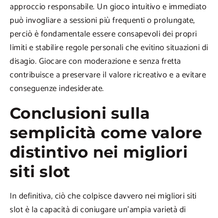
approccio responsabile. Un gioco intuitivo e immediato
può invogliare a sessioni più frequenti o prolungate,
perciò è fondamentale essere consapevoli dei propri
limiti e stabilire regole personali che evitino situazioni di
disagio. Giocare con moderazione e senza fretta
contribuisce a preservare il valore ricreativo e a evitare
conseguenze indesiderate.
Conclusioni sulla
semplicità come valore
distintivo nei migliori
siti slot
In definitiva, ciò che colpisce davvero nei migliori siti
slot è la capacità di coniugare un’ampia varietà di