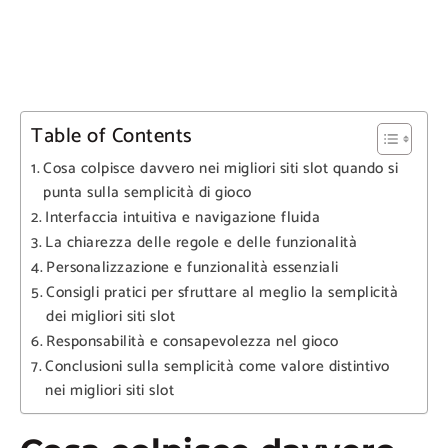
Table of Contents
Cosa colpisce davvero nei migliori siti slot quando si
punta sulla semplicità di gioco
Interfaccia intuitiva e navigazione fluida
La chiarezza delle regole e delle funzionalità
Personalizzazione e funzionalità essenziali
Consigli pratici per sfruttare al meglio la semplicità
dei migliori siti slot
Responsabilità e consapevolezza nel gioco
Conclusioni sulla semplicità come valore distintivo
nei migliori siti slot