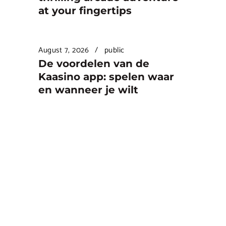
at your fingertips
August 7, 2026
public
De voordelen van de
Kaasino app: spelen waar
en wanneer je wilt