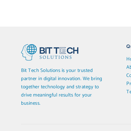
Q
H
A
Bit Tech Solutions is your trusted
C
partner in digital innovation. We bring
Pr
together technology and strategy to
T
drive meaningful results for your
business.