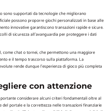
 d’uso sono supportati da tecnologie che migliorano
tificiale possono proporre giochi personalizzati in base alle
mento innovative garantiscono transazioni rapide e sicure.
colli di sicurezza all’avanguardia per proteggere i dati
ial, come chat o tornei, che permettono una maggiore
ento e il tempo trascorso sulla piattaforma. La
evolute rende dunque l’esperienza di gioco più completa
cegliere con attenzione
importante considerare alcuni criteri fondamentali oltre al
ne del portale e la correttezza nelle transazioni finanziarie