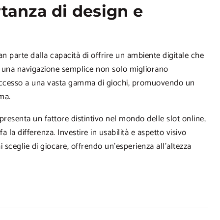
rtanza di design e
ran parte dalla capacità di offrire un ambiente digitale che
 e una navigazione semplice non solo migliorano
l’accesso a una vasta gamma di giochi, promuovendo un
ma.
ppresenta un fattore distintivo nel mondo delle slot online,
a la differenza. Investire in usabilità e aspetto visivo
 sceglie di giocare, offrendo un’esperienza all’altezza