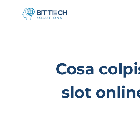
Cosa colpi
slot onlin