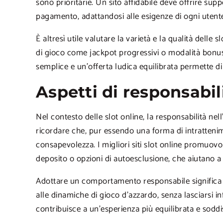
sono prioritarie. Un sito affidabile deve offrire suppo
pagamento, adattandosi alle esigenze di ogni utent
È altresì utile valutare la varietà e la qualità delle s
di gioco come jackpot progressivi o modalità bonus
semplice e un’offerta ludica equilibrata permette di
Aspetti di responsabil
Nel contesto delle slot online, la responsabilità nel
ricordare che, pur essendo una forma di intratteni
consapevolezza. I migliori siti slot online promuovo
deposito o opzioni di autoesclusione, che aiutano a 
Adottare un comportamento responsabile significa a
alle dinamiche di gioco d’azzardo, senza lasciarsi
contribuisce a un’esperienza più equilibrata e sodd