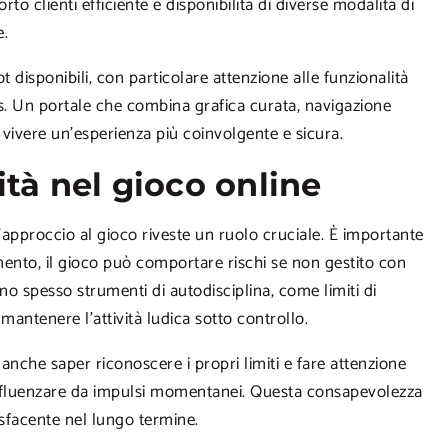
rto clienti efficiente e disponibilità di diverse modalità di
e.
lot disponibili, con particolare attenzione alle funzionalità
. Un portale che combina grafica curata, navigazione
 vivere un’esperienza più coinvolgente e sicura.
ità nel gioco online
l’approccio al gioco riveste un ruolo cruciale. È importante
mento, il gioco può comportare rischi se non gestito con
no spesso strumenti di autodisciplina, come limiti di
mantenere l’attività ludica sotto controllo.
nche saper riconoscere i propri limiti e fare attenzione
 influenzare da impulsi momentanei. Questa consapevolezza
isfacente nel lungo termine.