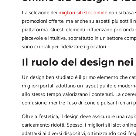
La selezione dei
migliori siti slot online
non si basa s
promozioni offerte, ma anche su aspetti più sottili m
piattaforma. Questi elementi influenzano profondam
piacevole e intuitiva, soprattutto in un settore compe
sono cruciali per fidelizzare i giocatori.
Il ruolo del design nei 
Un design ben studiato è il primo elemento che cattura
migliori portali adottano un layout pulito e modern
allo stesso tempo valorizzano i contenuti. La coerenz
confusione, mentre l’uso di icone e pulsanti chiari 
Oltre all’estetica, il design deve assicurare una rap
caricamento ridotti. Spesso, i migliori siti slot onli
adattarsi ai diversi dispositivi, ottimizzando così l’