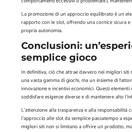
comportamenti eccessivi o problematici, mantenend
La promozione di un approccio equilibrato è un ele
rapporto con le slot, offrendo una cornice sicura e c
propria autonomia.
Conclusioni: un’esperi
semplice gioco
In definitiva, ciò che attrae davvero nei migliori siti 
una vasta gamma di giochi, ma un insieme di fattor
innovazione e incentivi economici. Questi elementi
soddisfare esigenze diverse e di mantenere alto l’i
L’attenzione alla trasparenza e alla responsabilità
l’approccio alle slot da semplice passatempo a espe
migliori siti non si limitano a offrire un prodotto, 