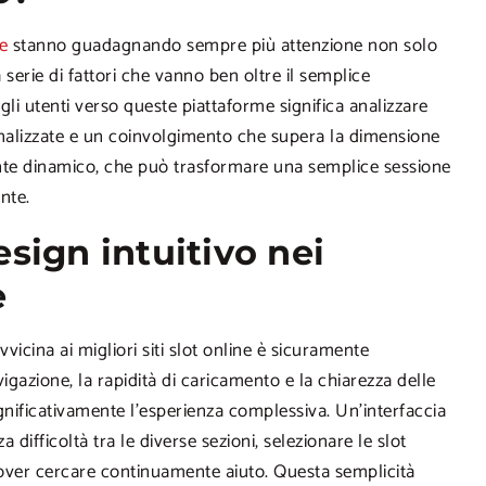
ne
stanno guadagnando sempre più attenzione non solo
 serie di fattori che vanno ben oltre il semplice
i utenti verso queste piattaforme significa analizzare
onalizzate e un coinvolgimento che supera la dimensione
nte dinamico, che può trasformare una semplice sessione
nte.
sign intuitivo nei
e
vicina ai migliori siti slot online è sicuramente
navigazione, la rapidità di caricamento e la chiarezza delle
gnificativamente l’esperienza complessiva. Un’interfaccia
difficoltà tra le diverse sezioni, selezionare le slot
over cercare continuamente aiuto. Questa semplicità