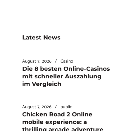
Latest News
August 7, 2026
Casino
Die 8 besten Online-Casinos
mit schneller Auszahlung
im Vergleich
August 7, 2026
public
Chicken Road 2 Online
mobile experience: a
thrilling arcade adventure