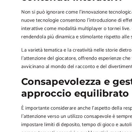
Non si può ignorare come l’innovazione tecnologica 
nuove tecnologie consentono l’introduzione di effett
interattive come modalità multiplayer o tornei live.
rendendola più dinamica e stimolante rispetto alle sl
La varietà tematica e la creatività nelle storie diet
l’attenzione del giocatore, offrendo esperienze che 
avvicinano al mondo del racconto e del divertimen
Consapevolezza e gest
approccio equilibrato
È importante considerare anche l’aspetto della respon
l’attenzione verso un utilizzo consapevole è sempr
impostare limiti di deposito, tempo di gioco e auto