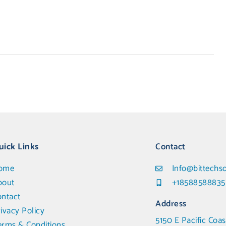
uick Links
Contact
ome
Info@bittechs
bout
+18588588835
ontact
Address
ivacy Policy
5150 E Pacific Coas
erms & Conditions