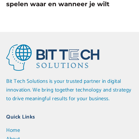
spelen waar en wanneer je wilt
Bit Tech Solutions is your trusted partner in digital
innovation. We bring together technology and strategy
to drive meaningful results for your business.
Quick Links
Home