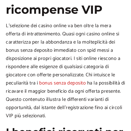
ricompense VIP
L’selezione dei casino online va ben oltre la mera
offerta di intrattenimento. Quasi ogni casino online si
caratterizza per la abbondanza e la molteplicità dei
bonus senza deposito immediato con spid messi a
disposizione ai propri giocatori. I siti online riescono a
rispondere alle esigenze di qualsiasi categoria di
giocatore con offerte personalizzate. Chi intuisce le
peculiarità tra i
bonus senza deposito
ha la possibilità di
ricavare il maggior beneficio da ogni offerta presente.
Questo contenuto illustra le differenti varianti di
opportunità, dal istante dell’registrazione fino ai circoli
VIP più selezionati.