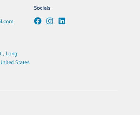
Socials
ol.com
t , Long
United States