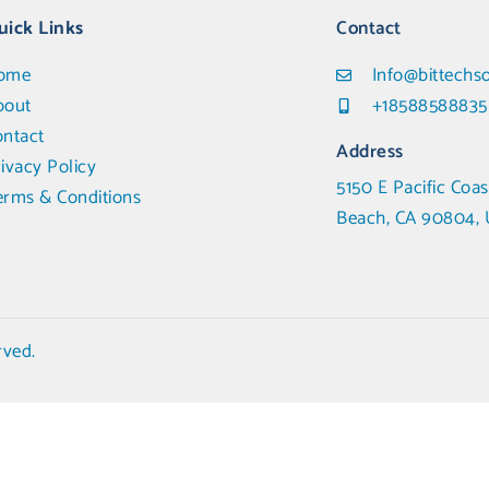
uick Links
Contact
ome
Info@bittechs
bout
+18588588835
ontact
Address
ivacy Policy
5150 E Pacific Coas
erms & Conditions
Beach, CA 90804, 
rved.