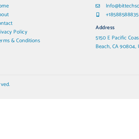
ome
Info@bittechs
bout
+18588588835
ontact
Address
ivacy Policy
5150 E Pacific Coas
erms & Conditions
Beach, CA 90804, 
rved.