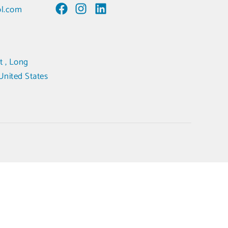
ol.com
t , Long
United States