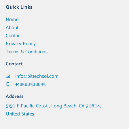
Quick Links
Home
About
Contact
Privacy Policy
Terms & Conditions
Contact
Info@bittechsol.com
+18588588835
Address
5150 E Pacific Coast , Long Beach, CA 90804,
United States