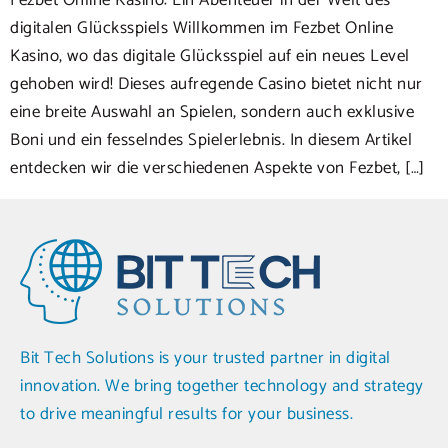
Fezbet Online Kasino: Ein Abenteuer in der Welt des
digitalen Glücksspiels Willkommen im Fezbet Online
Kasino, wo das digitale Glücksspiel auf ein neues Level
gehoben wird! Dieses aufregende Casino bietet nicht nur
eine breite Auswahl an Spielen, sondern auch exklusive
Boni und ein fesselndes Spielerlebnis. In diesem Artikel
entdecken wir die verschiedenen Aspekte von Fezbet, […]
Bit Tech Solutions is your trusted partner in digital
innovation. We bring together technology and strategy
to drive meaningful results for your business.