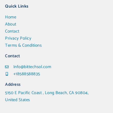
Quick Links
Home
About
Contact
Privacy Policy
Terms & Conditions
Contact
Info@bittechsol.com
+18588588835
Address
5150 E Pacific Coast , Long Beach, CA 90804,
United States