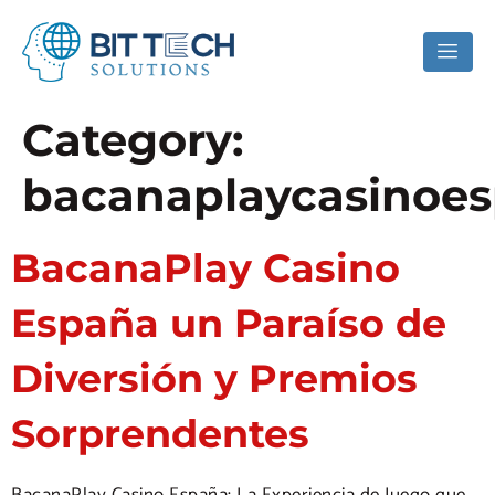
Category:
bacanaplaycasinoe
BacanaPlay Casino
España un Paraíso de
Diversión y Premios
Sorprendentes